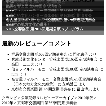
京都市交響楽団 第699回定期演奏会
2025年
群馬交響楽団 第608回定期演奏会
2025年
仙台フィルハーモニー管弦楽団 第383回 定期演奏会
2025年
兵庫芸術文化センター管弦楽団 第165回定期演奏会
2011年
2024年
NHK交響楽団 第1706回定期公演Aプログラム
名古屋フィルハーモニー交響楽団 第520回定期演奏会
〈日本の地方文化の継承〉
2024年
NHK交響楽団 第2016回定期公演 Aプログラム
最新のレビュー／コメント
群馬交響楽団 第608回定期演奏会
に
門池恵子
より
兵庫芸術文化センター管弦楽団 第165回定期演奏会
に
高田 二三夫
より
仙台フィルハーモニー管弦楽団 第383回 定期演奏会
に
fumi
より
名古屋フィルハーモニー交響楽団 第520回定期演奏会
〈日本の地方文化の継承〉
に
芝崎浩三
より
京都市交響楽団 第699回定期演奏会
に
畠山博志
より
クラレビ
>
公演記録＆レビューアーカイブ
>
2010年代
>
2012年
>
京都市交響楽団 第563回定期演奏会