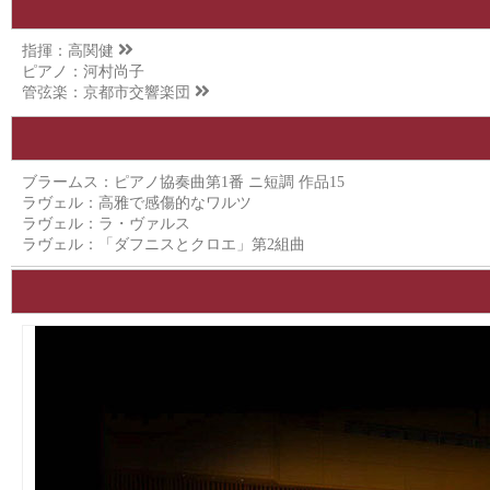
指揮：
高関健
ピアノ：河村尚子
管弦楽：
京都市交響楽団
ブラームス：ピアノ協奏曲第1番 ニ短調 作品15
ラヴェル：高雅で感傷的なワルツ
ラヴェル：ラ・ヴァルス
ラヴェル：「ダフニスとクロエ」第2組曲