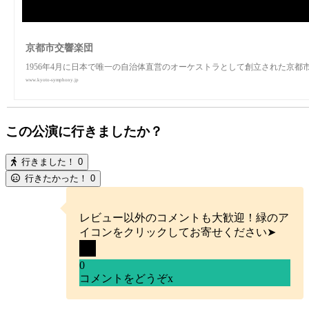
京都市交響楽団
1956年4月に日本で唯一の自治体直営のオーケストラとして創立された京都
www.kyoto-symphony.jp
この公演に行きましたか？
行きました！
0
行きたかった！
0
レビュー以外のコメントも大歓迎！緑のア
イコンをクリックしてお寄せください➤
0
コメントをどうぞ
x