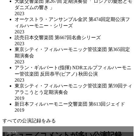
大阪交響楽団 第267回 定期演奏会「 ロシアの憂愁とモ
ダニズムの響き 」
2023
オーケストラ・アンサンブル金沢 第474回定期公演フ
ィルハーモニー・シリーズ
2023
読売日本交響楽団 第667回名曲シリーズ
2023
東京シティ・フィルハーモニック管弦楽団 第365回定
期演奏会
2023
アラン・ギルバート(指揮) NDRエルプフィルハーモニ
ー管弦楽団 反田恭平(ピアノ) 秋田公演
2023
東京シティ・フィルハーモニック管弦楽団 第59回ティ
アラこうとう定期演奏会
2019
新日本フィルハーモニー交響楽団 第613回ジェイド
2019
すべての公演記録をみる
2025年
レビュー／コメントが多い公演記録