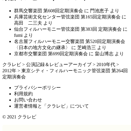
群馬交響楽団 第608回定期演奏会
に
門池恵子
より
兵庫芸術文化センター管弦楽団 第165回定期演奏会
に
高田 二三夫
より
仙台フィルハーモニー管弦楽団 第383回 定期演奏会
に
fumi
より
名古屋フィルハーモニー交響楽団 第520回定期演奏会
〈日本の地方文化の継承〉
に
芝崎浩三
より
京都市交響楽団 第699回定期演奏会
に
畠山博志
より
クラレビ
>
公演記録＆レビューアーカイブ
>
2010年代
>
2012年
>
東京シティ・フィルハーモニック管弦楽団 第264回
定期演奏会
プライバシーポリシー
利用規約
お問い合わせ
運営者情報と「クラレビ」について
© 2021
クラレビ