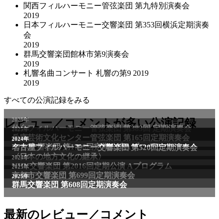
関西フィルハーモニー管弦楽団 第九特別演奏会
2019
日本フィルハーモニー交響楽団 第353回横浜定期演奏
会
2019
群馬交響楽団館林市第9演奏会
2019
札響名曲コンサート 札響の第9 2019
2019
すべての公演記録をみる
2025年
レビュー／コメントが多い公演記録
仙台フィルハーモニー管弦楽団 第383回 定期演奏会
2025年
兵庫芸術文化センター管弦楽団 第165回定期演奏会
2011年
2024年
NHK交響楽団 第1706回定期公演Aプログラム
名古屋フィルハーモニー交響楽団 第520回定期演奏会
〈日本の地方文化の継承〉
2024年
NHK交響楽団 第2016回定期公演 Aプログラム
2025年
京都市交響楽団 第699回定期演奏会
2025年
群馬交響楽団 第608回定期演奏会
最新のレビュー／コメント