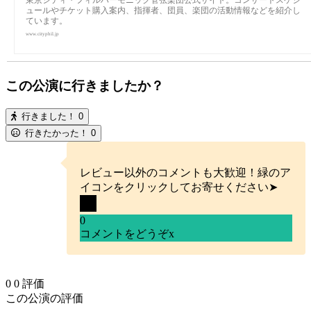
ュールやチケット購入案内、指揮者、団員、楽団の活動情報などを紹介し
ています。
www.cityphil.jp
この公演に行きましたか？
行きました！
0
行きたかった！
0
レビュー以外のコメントも大歓迎！緑のア
イコンをクリックしてお寄せください➤
0
コメントをどうぞ
x
0
0
評価
この公演の評価