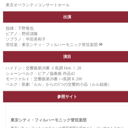
東京オペラシティコンサートホール
出演
指揮：下野竜也
ピアノ：野田清隆
ソプラノ：半田美和子
管弦楽：
東京シティ・フィルハーモニック管弦楽団
演目
ハイドン：交響曲第28番 イ長調 Hob.Ⅰ:28
シェーンベルク：ピアノ協奏曲 作品42
モーツァルト：交響曲第28番 ハ長調 K.200
ベルク：歌劇「ルル」からの5つの交響的小品（ルル組曲）
参照サイト
東京シティ・フィルハーモニック管弦楽団
東京シティ・フィルハーモニック管弦楽団公式サイト。コンサートスケジ