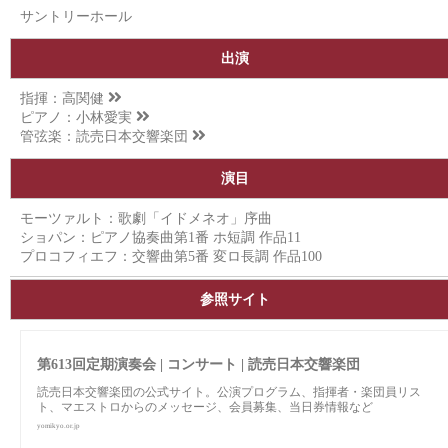
サントリーホール
出演
指揮：
高関健
ピアノ：
小林愛実
管弦楽：
読売日本交響楽団
演目
モーツァルト：歌劇「イドメネオ」序曲
ショパン：ピアノ協奏曲第1番 ホ短調 作品11
プロコフィエフ：交響曲第5番 変ロ長調 作品100
参照サイト
第613回定期演奏会 | コンサート | 読売日本交響楽団
読売日本交響楽団の公式サイト。公演プログラム、指揮者・楽団員リス
ト、マエストロからのメッセージ、会員募集、当日券情報など
yomikyo.or.jp