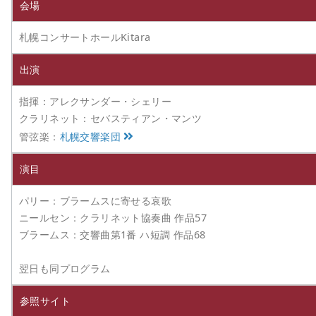
会場
札幌コンサートホールKitara
出演
指揮：アレクサンダー・シェリー
クラリネット：セバスティアン・マンツ
管弦楽：
札幌交響楽団
演目
パリー：ブラームスに寄せる哀歌
ニールセン：クラリネット協奏曲 作品57
ブラームス：交響曲第1番 ハ短調 作品68
翌日も同プログラム
参照サイト