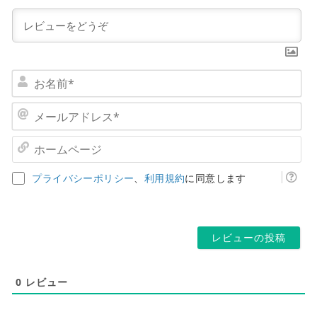
お
名
前
メ
*
ー
ル
ホ
ア
ー
ド
ム
プライバシーポリシー
、
利用規約
に同意します
レ
ペ
ス
ー
*
ジ
0
レビュー