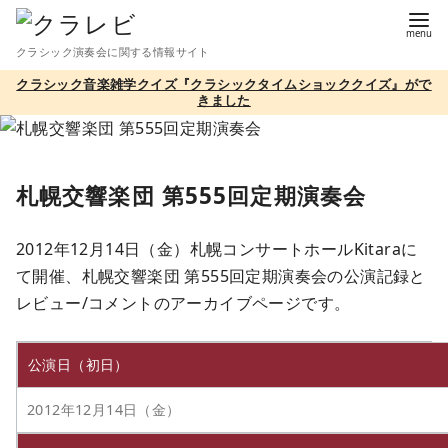
コ
ン
クラシック演奏会に関する情報サイト
テ
クラシック音楽雑学クイズ『クラシックタイムショッククイズ』がで
ン
きました
ツ
へ
移
札幌交響楽団 第555回定期演奏会
動
2012年12月14日（金）札幌コンサートホールKitaraに
て開催、札幌交響楽団 第555回定期演奏会の公演記録と
レビュー/コメントのアーカイブページです。
公演日（初日）
2012年12月14日（金）