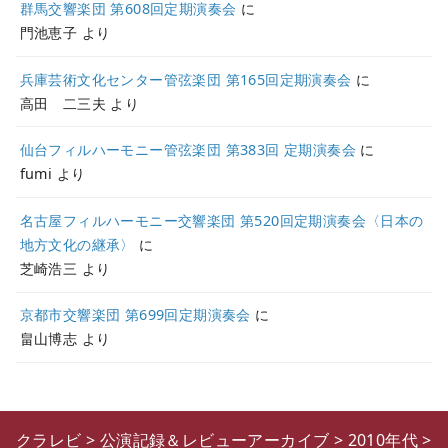
群馬交響楽団 第608回定期演奏会
に
門池恵子
より
兵庫芸術文化センター管弦楽団 第165回定期演奏会
に
高田 二三夫
より
仙台フィルハーモニー管弦楽団 第383回 定期演奏会
に
fumi
より
名古屋フィルハーモニー交響楽団 第520回定期演奏会〈日本の
地方文化の継承〉
に
芝崎浩三
より
京都市交響楽団 第699回定期演奏会
に
畠山博志
より
クラレビ
>
公演記録＆レビューアーカイブ
>
2010年代
>