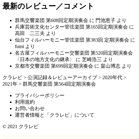
最新のレビュー／コメント
群馬交響楽団 第608回定期演奏会
に
門池恵子
より
兵庫芸術文化センター管弦楽団 第165回定期演奏会
に
高田 二三夫
より
仙台フィルハーモニー管弦楽団 第383回 定期演奏会
に
fumi
より
名古屋フィルハーモニー交響楽団 第520回定期演奏会
〈日本の地方文化の継承〉
に
芝崎浩三
より
京都市交響楽団 第699回定期演奏会
に
畠山博志
より
クラレビ
>
公演記録＆レビューアーカイブ
>
2020年代
>
2021年
>
群馬交響楽団 第564回定期演奏会
プライバシーポリシー
利用規約
お問い合わせ
運営者情報と「クラレビ」について
© 2021
クラレビ