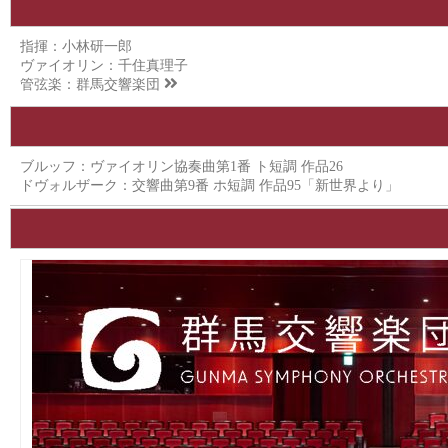
指揮：小林研一郎
ヴァイオリン：千住真理子
管弦楽：
群馬交響楽団
ブルッフ：ヴァイオリン協奏曲第1番 ト短調 作品26
ドヴォルザーク：交響曲第9番 ホ短調 作品95「新世界より」