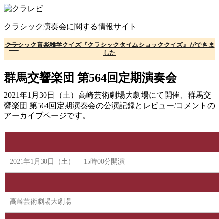
コ
ン
クラシック演奏会に関する情報サイト
テ
ン
クラシック音楽雑学クイズ『クラシックタイムショッククイズ』ができま
ツ
した
へ
移
群馬交響楽団 第564回定期演奏会
動
2021年1月30日（土）高崎芸術劇場大劇場にて開催、群馬交
響楽団 第564回定期演奏会の公演記録とレビュー/コメントの
アーカイブページです。
2021年1月30日（土） 15時00分開演
高崎芸術劇場大劇場