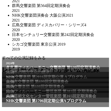
2021
群馬交響楽団 第564回定期演奏会
2021
NHK交響楽団演奏会 大阪公演2021
2021
広島交響楽団 ディスカバリー・シリーズ4
2020
日本センチュリー交響楽団 第242回定期演奏会
2020
シカゴ交響楽団 東京公演 2019
2019
すべての公演記録をみる
2024年
名古屋フィルハーモニー交響楽団 第520回定期演奏会
レビュー／コメントが多い公演記録
〈日本の地方文化の継承〉
2024年
NHK交響楽団 第2016回定期公演 Aプログラム
2025年
京都市交響楽団 第699回定期演奏会
2025年
群馬交響楽団 第608回定期演奏会
2025年
仙台フィルハーモニー管弦楽団 第383回 定期演奏会
2025年
兵庫芸術文化センター管弦楽団 第165回定期演奏会
2011年
NHK交響楽団 第1706回定期公演Aプログラム