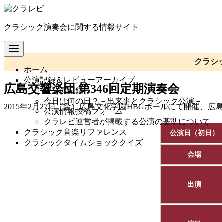
コ
ン
クラシック演奏会に関する情報サイト
テ
ン
ツ
へ
クラシ
ホーム
移
公演記録＆レビューアーカイブ
動
広島交響楽団 第346回定期演奏会
全公演記録
今日は何の日？－出来事とクラシック公演－
2015年2月27日（金）広島文化学園HBGホールにて開催、
公演情報投稿フォーム
クラレビ運営者が掲載する公演の基準について
クラシック音楽リファレンス
公演日（初日）
クラシックタイムショッククイズ
会場
出演