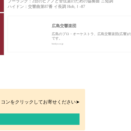
プーランク：2台のピアノと管弦楽のための協奏曲 ニ短調
ハイドン：交響曲第87番 イ長調 Hob,Ⅰ-87
広島交響楽団
広島のプロ・オーケストラ、広島交響楽団(広響)
です。
hirokyo.or.jp
イコンをクリックしてお寄せください➤