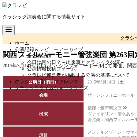
コ
ン
クラシック演奏会に関する情報サイト
テ
ン
ツ
へ
クラシ
ホーム
移
公演記録＆レビューアーカイブ
動
関西フィルハーモニー管弦楽団 第263
全公演記録
今日は何の日？－出来事とクラシック公演－
2015年3月14日（土）ザ・シンフォニーホールにて開催、
公演情報投稿フォーム
クラレビ運営者が掲載する公演の基準について
クラシック音楽リファレンス
公演日（初日）
2015年3月14日（土）
クラシックタイムショッククイズ
会場
ザ・シンフォニーホール
指揮：
飯守泰次郎
出演
ヴァイオリン：清永あや
管弦楽：
関西フィルハー
メンデルスゾーン：ヴァイオ
演目