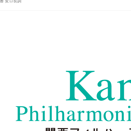
5番 変ロ長調
関西フィルハーモニー管弦楽団 - Kansai Philharmonic Or
関西フィルハーモニー管弦楽団は、大阪に本拠を置き関西を始
ン・デュメイ、首席指揮者・藤岡幸夫…
www.kansaiphil.jp