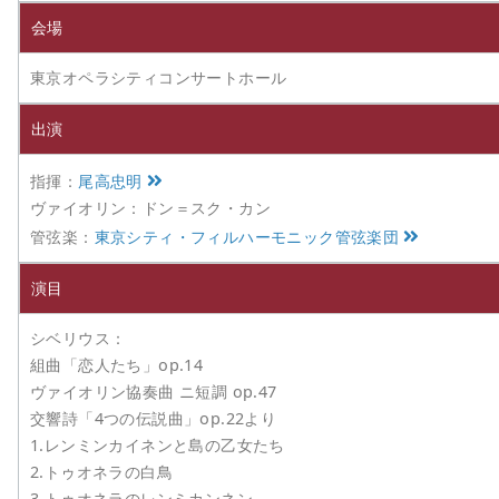
会場
東京オペラシティコンサートホール
出演
指揮：
尾高忠明
ヴァイオリン：ドン＝スク・カン
管弦楽：
東京シティ・フィルハーモニック管弦楽団
演目
シベリウス：
組曲「恋人たち」op.14
ヴァイオリン協奏曲 ニ短調 op.47
交響詩「4つの伝説曲」op.22より
1.レンミンカイネンと島の乙女たち
2.トゥオネラの白鳥
3.トゥオネラのレンミカンネン