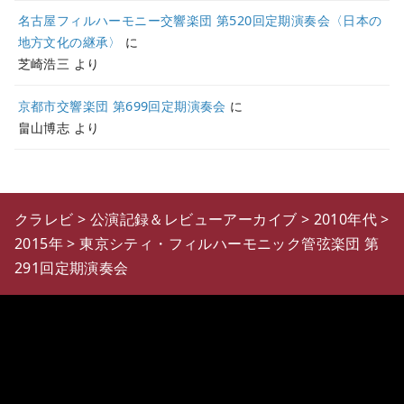
名古屋フィルハーモニー交響楽団 第520回定期演奏会〈日本の
地方文化の継承〉
に
芝崎浩三
より
京都市交響楽団 第699回定期演奏会
に
畠山博志
より
クラレビ
>
公演記録＆レビューアーカイブ
>
2010年代
>
2015年
>
東京シティ・フィルハーモニック管弦楽団 第
291回定期演奏会