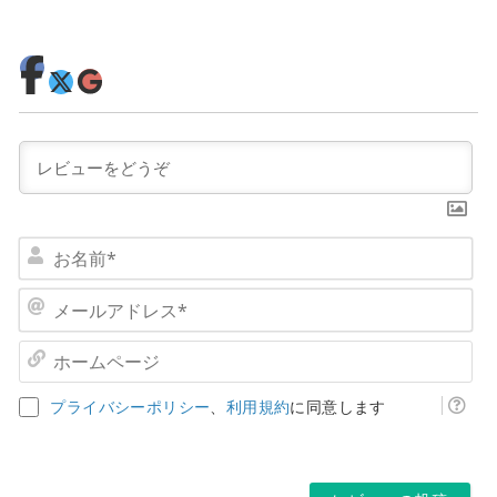
お
名
前
メ
*
ー
ル
ホ
ア
ー
ド
ム
プライバシーポリシー
、
利用規約
に同意します
レ
ペ
ス
ー
*
ジ