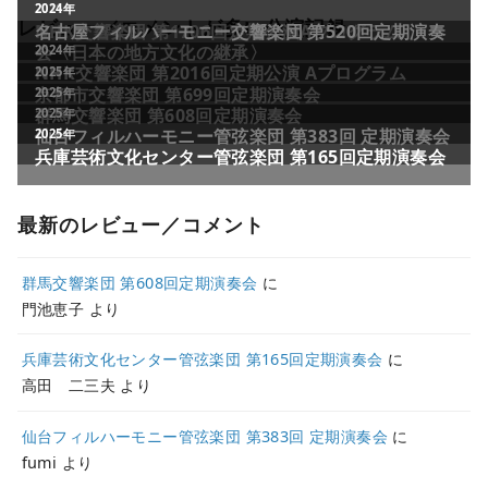
レビュー／コメントが多い公演記録
最新のレビュー／コメント
群馬交響楽団 第608回定期演奏会
に
門池恵子
より
兵庫芸術文化センター管弦楽団 第165回定期演奏会
に
高田 二三夫
より
仙台フィルハーモニー管弦楽団 第383回 定期演奏会
に
fumi
より