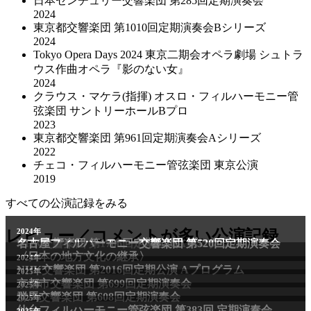
日本センチュリー交響楽団 第285回定期演奏会
2024
東京都交響楽団 第1010回定期演奏会Bシリーズ
2024
Tokyo Opera Days 2024 東京二期会オペラ劇場 シュトラ
ウス作曲オペラ『影のない女』
2024
クラウス・マケラ(指揮) オスロ・フィルハーモニー管
弦楽団 サントリーホールBプロ
2023
東京都交響楽団 第961回定期演奏会Aシリーズ
2022
チェコ・フィルハーモニー管弦楽団 東京公演
2019
すべての公演記録をみる
2011年
レビュー／コメントが多い公演記録
2024年
NHK交響楽団 第1706回定期公演Aプログラム
名古屋フィルハーモニー交響楽団 第520回定期演奏会
〈日本の地方文化の継承〉
2024年
NHK交響楽団 第2016回定期公演 Aプログラム
2025年
京都市交響楽団 第699回定期演奏会
2025年
群馬交響楽団 第608回定期演奏会
2025年
仙台フィルハーモニー管弦楽団 第383回 定期演奏会