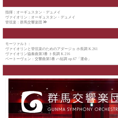
指揮：オーギュスタン・デュメイ
ヴァイオリン：オーギュスタン・デュメイ
管弦楽：
群馬交響楽団
モーツァルト：
ヴァイオリンと管弦楽のためのアダージョ ホ長調 K.261
ヴァイオリン協奏曲第3番 ト長調 K.216
ベートーヴェン：交響曲第5番 ハ短調 op.67「運命」