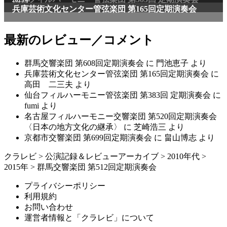
2025年
兵庫芸術文化センター管弦楽団 第165回定期演奏会
最新のレビュー／コメント
群馬交響楽団 第608回定期演奏会
に
門池恵子
より
兵庫芸術文化センター管弦楽団 第165回定期演奏会
に
高田 二三夫
より
仙台フィルハーモニー管弦楽団 第383回 定期演奏会
に
fumi
より
名古屋フィルハーモニー交響楽団 第520回定期演奏会
〈日本の地方文化の継承〉
に
芝崎浩三
より
京都市交響楽団 第699回定期演奏会
に
畠山博志
より
クラレビ
>
公演記録＆レビューアーカイブ
>
2010年代
>
2015年
>
群馬交響楽団 第512回定期演奏会
プライバシーポリシー
利用規約
お問い合わせ
運営者情報と「クラレビ」について