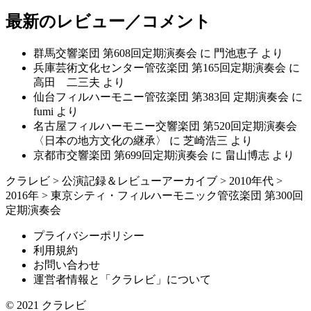
最新のレビュー／コメント
群馬交響楽団 第608回定期演奏会
に
門池恵子
より
兵庫芸術文化センター管弦楽団 第165回定期演奏会
に
高田 二三夫
より
仙台フィルハーモニー管弦楽団 第383回 定期演奏会
に
fumi
より
名古屋フィルハーモニー交響楽団 第520回定期演奏会
〈日本の地方文化の継承〉
に
芝崎浩三
より
京都市交響楽団 第699回定期演奏会
に
畠山博志
より
クラレビ
>
公演記録＆レビューアーカイブ
>
2010年代
>
2016年
>
東京シティ・フィルハーモニック管弦楽団 第300回
定期演奏会
プライバシーポリシー
利用規約
お問い合わせ
運営者情報と「クラレビ」について
© 2021
クラレビ