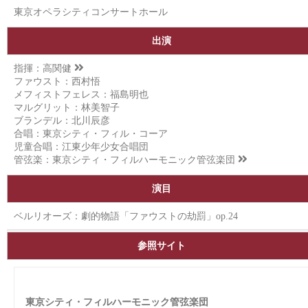
東京オペラシティコンサートホール
出演
指揮：
高関健
ファウスト：西村悟
メフィストフェレス：福島明也
マルグリット：林美智子
ブランデル：北川辰彦
合唱：東京シティ・フィル・コーア
児童合唱：江東少年少女合唱団
管弦楽：
東京シティ・フィルハーモニック管弦楽団
演目
ベルリオーズ：劇的物語「ファウストの劫罰」op.24
参照サイト
東京シティ・フィルハーモニック管弦楽団