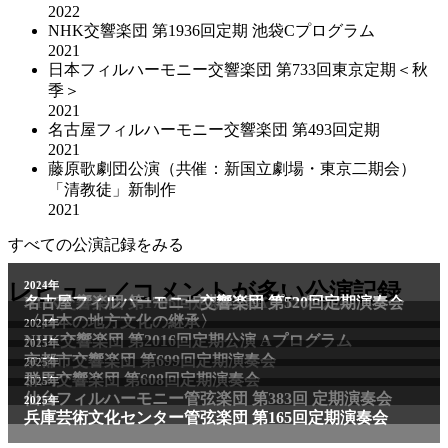
2022
NHK交響楽団 第1936回定期 池袋Cプログラム
2021
日本フィルハーモニー交響楽団 第733回東京定期＜秋
季＞
2021
名古屋フィルハーモニー交響楽団 第493回定期
2021
藤原歌劇団公演（共催：新国立劇場・東京二期会）
「清教徒」新制作
2021
すべての公演記録をみる
2011年
レビュー／コメントが多い公演記録
2024年
NHK交響楽団 第1706回定期公演Aプログラム
名古屋フィルハーモニー交響楽団 第520回定期演奏会
〈日本の地方文化の継承〉
2024年
NHK交響楽団 第2016回定期公演 Aプログラム
2025年
京都市交響楽団 第699回定期演奏会
2025年
群馬交響楽団 第608回定期演奏会
2025年
仙台フィルハーモニー管弦楽団 第383回 定期演奏会
2025年
兵庫芸術文化センター管弦楽団 第165回定期演奏会