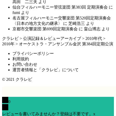
高田 二三夫
より
仙台フィルハーモニー管弦楽団 第383回 定期演奏会
に
fumi
より
名古屋フィルハーモニー交響楽団 第520回定期演奏会
〈日本の地方文化の継承〉
に
芝崎浩三
より
京都市交響楽団 第699回定期演奏会
に
畠山博志
より
クラレビ
>
公演記録＆レビューアーカイブ
>
2010年代
>
2016年
>
オーケストラ・アンサンブル金沢 第384回定期公演
プライバシーポリシー
利用規約
お問い合わせ
運営者情報と「クラレビ」について
© 2021
クラレビ
0
レビューを書いてみませんか？登録は不要です。
x