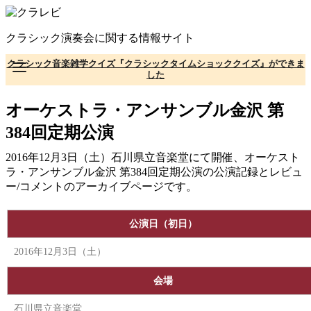
コ
ン
クラシック演奏会に関する情報サイト
テ
ン
クラシック音楽雑学クイズ『クラシックタイムショッククイズ』ができま
ツ
した
へ
移
オーケストラ・アンサンブル金沢 第
動
384回定期公演
2016年12月3日（土）石川県立音楽堂にて開催、オーケスト
ラ・アンサンブル金沢 第384回定期公演の公演記録とレビュ
ー/コメントのアーカイブページです。
公演日（初日）
2016年12月3日（土）
会場
石川県立音楽堂