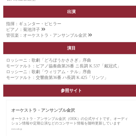
出演
指揮：ギュンター・ピヒラー
ピアノ：
菊池洋子
管弦楽：
オーケストラ・アンサンブル金沢
演目
ロッシーニ：歌劇「どろぼうかささぎ」序曲
モーツァルト：ピアノ協奏曲第26番 ニ長調 K.537「戴冠式」
ロッシーニ：歌劇「ウィリアム・テル」序曲
モーツァルト：交響曲第36番 ハ長調 K.425「リンツ」
参照サイト
オーケストラ・アンサンブル金沢
オーケストラ・アンサンブル金沢（OEK）の公式サイトです。オーディ
ション情報や定期公演などのコンサート情報を随時更新しています
www.oek.jp