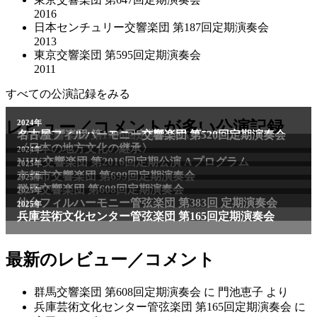
2016
日本センチュリー交響楽団 第187回定期演奏会
2013
東京交響楽団 第595回定期演奏会
2011
すべての公演記録をみる
2011年
レビュー／コメントが多い公演記録
2024年
NHK交響楽団 第1706回定期公演Aプログラム
名古屋フィルハーモニー交響楽団 第520回定期演奏会
〈日本の地方文化の継承〉
2024年
NHK交響楽団 第2016回定期公演 Aプログラム
2025年
京都市交響楽団 第699回定期演奏会
2025年
群馬交響楽団 第608回定期演奏会
2025年
仙台フィルハーモニー管弦楽団 第383回 定期演奏会
2025年
兵庫芸術文化センター管弦楽団 第165回定期演奏会
最新のレビュー／コメント
群馬交響楽団 第608回定期演奏会
に
門池恵子
より
兵庫芸術文化センター管弦楽団 第165回定期演奏会
に