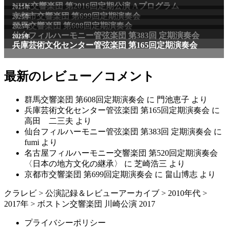
NHK交響楽団 第2016回定期公演 Aプログラム
2025年
京都市交響楽団 第699回定期演奏会
2025年
群馬交響楽団 第608回定期演奏会
2025年
仙台フィルハーモニー管弦楽団 第383回 定期演奏会
2025年
兵庫芸術文化センター管弦楽団 第165回定期演奏会
最新のレビュー／コメント
群馬交響楽団 第608回定期演奏会
に
門池恵子
より
兵庫芸術文化センター管弦楽団 第165回定期演奏会
に
高田 二三夫
より
仙台フィルハーモニー管弦楽団 第383回 定期演奏会
に
fumi
より
名古屋フィルハーモニー交響楽団 第520回定期演奏会
〈日本の地方文化の継承〉
に
芝崎浩三
より
京都市交響楽団 第699回定期演奏会
に
畠山博志
より
クラレビ
>
公演記録＆レビューアーカイブ
>
2010年代
>
2017年
>
ボストン交響楽団 川崎公演 2017
プライバシーポリシー