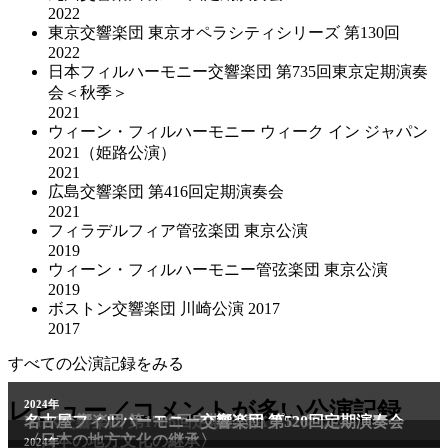
2022
東京交響楽団 東京オペラシティシリーズ 第130回
2022
日本フィルハーモニー交響楽団 第735回東京定期演奏
会＜秋季＞
2021
ウィーン・フィルハーモニー ウィーク イン ジャパン
2021（姫路公演）
2021
広島交響楽団 第416回定期演奏会
2021
フィラデルフィア管弦楽団 東京公演
2019
ウィーン・フィルハーモニー管弦楽団 東京公演
2019
ボストン交響楽団 川崎公演 2017
2017
すべての公演記録をみる
2011年
レビュー／コメントが多い公演記録
2024年
NHK交響楽団 第1706回定期公演Aプログラム
名古屋フィルハーモニー交響楽団 第520回定期演奏会
〈日本の地方文化の継承〉
2024年