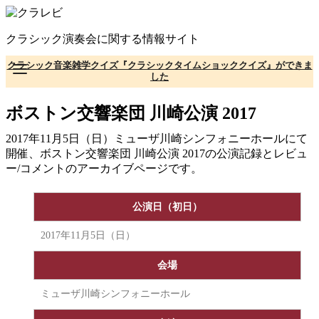
コ
ン
クラシック演奏会に関する情報サイト
テ
ン
クラシック音楽雑学クイズ『クラシックタイムショッククイズ』ができま
ツ
した
へ
移
ボストン交響楽団 川崎公演 2017
動
2017年11月5日（日）ミューザ川崎シンフォニーホールにて
開催、ボストン交響楽団 川崎公演 2017の公演記録とレビュ
ー/コメントのアーカイブページです。
公演日（初日）
2017年11月5日（日）
会場
ミューザ川崎シンフォニーホール