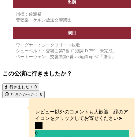
出演
指揮：佐渡裕
管弦楽：ケルン放送交響楽団
演目
ワーグナー：ジークフリート牧歌
シューベルト：交響曲第7番 ロ短調 D.759「未完成」
ベートーヴェン：交響曲第5番 ハ短調 op.67「運命」
この公演に行きましたか？
行きました！
0
行きたかった！
0
レビュー以外のコメントも大歓迎！緑のア
イコンをクリックしてお寄せください➤
0