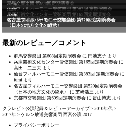
最新のレビュー／コメント
群馬交響楽団 第608回定期演奏会
に
門池恵子
より
兵庫芸術文化センター管弦楽団 第165回定期演奏会
に
高田 二三夫
より
仙台フィルハーモニー管弦楽団 第383回 定期演奏会
に
fumi
より
名古屋フィルハーモニー交響楽団 第520回定期演奏会
〈日本の地方文化の継承〉
に
芝崎浩三
より
京都市交響楽団 第699回定期演奏会
に
畠山博志
より
クラレビ
>
公演記録＆レビューアーカイブ
>
2010年代
>
2017年
>
ケルン放送交響楽団 西宮公演 2017
プライバシーポリシー