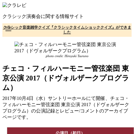
コ
ン
クラシック演奏会に関する情報サイト
テ
ン
クラシック音楽雑学クイズ『クラシックタイムショッククイズ』ができま
ツ
した
へ
移
動
photo credit: Hiroyuki Tsuruno
チェコ・フィルハーモニー管弦楽団 東
京公演 2017（ドヴォルザークプログラ
ム）
2017年10月4日（水）サントリーホールにて開催、チェコ・
フィルハーモニー管弦楽団 東京公演 2017（ドヴォルザーク
プログラム）の公演記録とレビュー/コメントのアーカイブ
ページです。
公演日（初日）