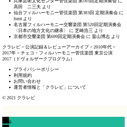
兵庫芸術文化センター管弦楽団 第165回定期演奏会
に
高田 二三夫
より
仙台フィルハーモニー管弦楽団 第383回 定期演奏会
に
fumi
より
名古屋フィルハーモニー交響楽団 第520回定期演奏会
〈日本の地方文化の継承〉
に
芝崎浩三
より
京都市交響楽団 第699回定期演奏会
に
畠山博志
より
クラレビ
>
公演記録＆レビューアーカイブ
>
2010年代
>
2017年
>
チェコ・フィルハーモニー管弦楽団 東京公演
2017（ドヴォルザークプログラム）
プライバシーポリシー
利用規約
お問い合わせ
運営者情報と「クラレビ」について
© 2021
クラレビ
0