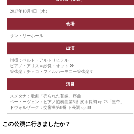
2017年10月4日（水）
会場
サントリーホール
出演
指揮：ペルト・アルトリヒテル
ピアノ：
アリス＝紗良・オット
管弦楽：チェコ・フィルハーモニー管弦楽団
演目
スメタナ：歌劇「売られた花嫁」序曲
ベートーヴェン：ピアノ協奏曲第5番 変ホ長調 op.73「皇帝」
ドヴォルザーク：交響曲第8番 ト長調 op.88
この公演に行きましたか？