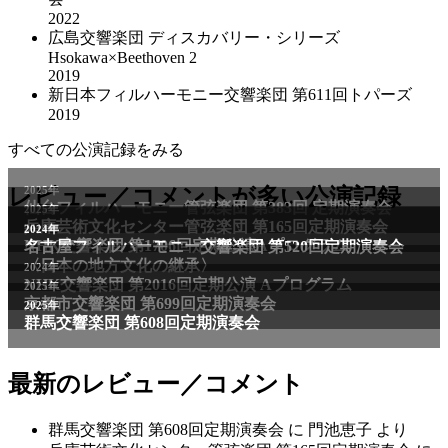
2022
広島交響楽団 ディスカバリー・シリーズ
Hsokawa×Beethoven 2
2019
新日本フィルハーモニー交響楽団 第611回トパーズ
2019
すべての公演記録をみる
2025年
レビュー／コメントが多い公演記録
仙台フィルハーモニー管弦楽団 第383回 定期演奏会
2025年
兵庫芸術文化センター管弦楽団 第165回定期演奏会
2011年
2024年
NHK交響楽団 第1706回定期公演Aプログラム
名古屋フィルハーモニー交響楽団 第520回定期演奏会
〈日本の地方文化の継承〉
2024年
NHK交響楽団 第2016回定期公演 Aプログラム
2025年
京都市交響楽団 第699回定期演奏会
2025年
群馬交響楽団 第608回定期演奏会
最新のレビュー／コメント
群馬交響楽団 第608回定期演奏会
に
門池恵子
より