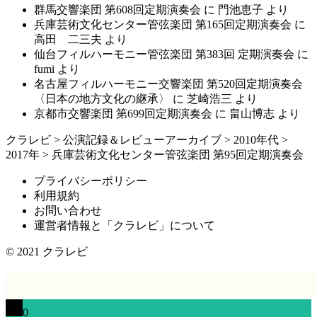
群馬交響楽団 第608回定期演奏会
に
門池恵子
より
兵庫芸術文化センター管弦楽団 第165回定期演奏会
に
高田 二三夫
より
仙台フィルハーモニー管弦楽団 第383回 定期演奏会
に
fumi
より
名古屋フィルハーモニー交響楽団 第520回定期演奏会
〈日本の地方文化の継承〉
に
芝崎浩三
より
京都市交響楽団 第699回定期演奏会
に
畠山博志
より
クラレビ
>
公演記録＆レビューアーカイブ
>
2010年代
>
2017年
>
兵庫芸術文化センター管弦楽団 第95回定期演奏会
プライバシーポリシー
利用規約
お問い合わせ
運営者情報と「クラレビ」について
© 2021
クラレビ
0