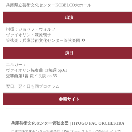
兵庫県立芸術文化センターKOBELCO大ホール
出演
指揮：ジョセフ・ウォルフ
ヴァイオリン：漆原朝子
管弦楽：
兵庫芸術文化センター管弦楽団
演目
エルガー：
ヴァイオリン協奏曲 ロ短調 op.61
交響曲第1番 変イ長調 op.55
翌日、翌々日も同プログラム
参照サイト
兵庫芸術文化センター管弦楽団 | HYOGO PAC ORCHESTRA
兵庫芸術文化センター管弦楽団「PACオーケストラ」のWEBサイトで