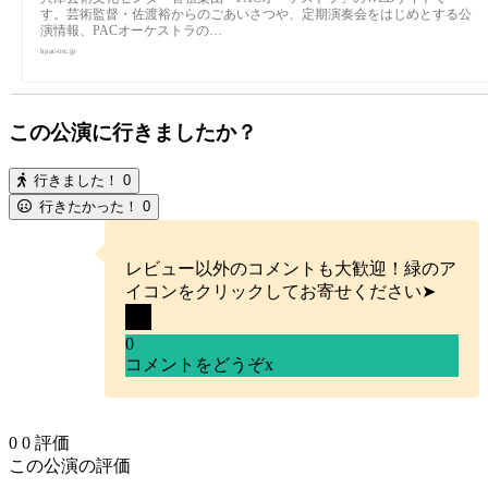
す。芸術監督・佐渡裕からのごあいさつや、定期演奏会をはじめとする公
演情報、PACオーケストラの…
hpac-orc.jp
この公演に行きましたか？
行きました！
0
行きたかった！
0
レビュー以外のコメントも大歓迎！緑のア
イコンをクリックしてお寄せください➤
0
コメントをどうぞ
x
0
0
評価
この公演の評価