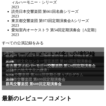
ィルハーモニー・シリーズ
2023
読売日本交響楽団 第661回名曲シリーズ
2023
東京都交響楽団 第973回定期演奏会Aシリーズ
2023
愛知室内オーケストラ 第54回定期演奏会［A定期］
2023
すべての公演記録をみる
2025年
レビュー／コメントが多い公演記録
仙台フィルハーモニー管弦楽団 第383回 定期演奏会
2025年
兵庫芸術文化センター管弦楽団 第165回定期演奏会
2011年
2024年
NHK交響楽団 第1706回定期公演Aプログラム
名古屋フィルハーモニー交響楽団 第520回定期演奏会
〈日本の地方文化の継承〉
2024年
NHK交響楽団 第2016回定期公演 Aプログラム
2025年
京都市交響楽団 第699回定期演奏会
2025年
群馬交響楽団 第608回定期演奏会
最新のレビュー／コメント