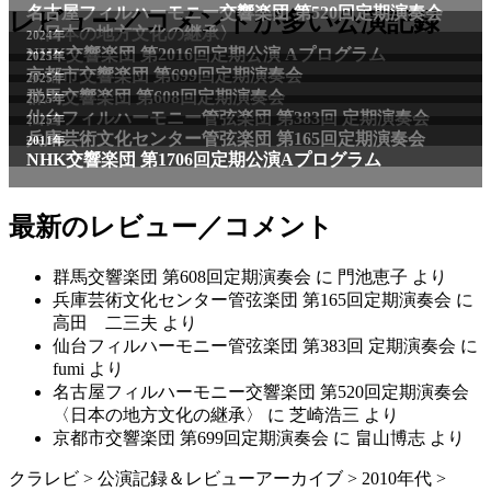
名古屋フィルハーモニー交響楽団 第520回定期演奏会
レビュー／コメントが多い公演記録
〈日本の地方文化の継承〉
2024年
NHK交響楽団 第2016回定期公演 Aプログラム
2025年
京都市交響楽団 第699回定期演奏会
2025年
群馬交響楽団 第608回定期演奏会
2025年
仙台フィルハーモニー管弦楽団 第383回 定期演奏会
2025年
兵庫芸術文化センター管弦楽団 第165回定期演奏会
2011年
NHK交響楽団 第1706回定期公演Aプログラム
最新のレビュー／コメント
群馬交響楽団 第608回定期演奏会
に
門池恵子
より
兵庫芸術文化センター管弦楽団 第165回定期演奏会
に
高田 二三夫
より
仙台フィルハーモニー管弦楽団 第383回 定期演奏会
に
fumi
より
名古屋フィルハーモニー交響楽団 第520回定期演奏会
〈日本の地方文化の継承〉
に
芝崎浩三
より
京都市交響楽団 第699回定期演奏会
に
畠山博志
より
クラレビ
>
公演記録＆レビューアーカイブ
>
2010年代
>