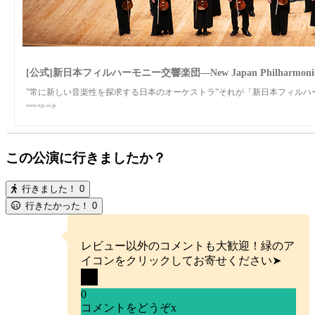
[公式]新日本フィルハーモニー交響楽団—New Japan Philharmoni
”常に新しい音楽性を探求する日本のオーケストラ”それが「新日本フィルハ
www.njp.or.jp
この公演に行きましたか？
行きました！
0
行きたかった！
0
レビュー以外のコメントも大歓迎！緑のア
イコンをクリックしてお寄せください➤
0
コメントをどうぞ
x