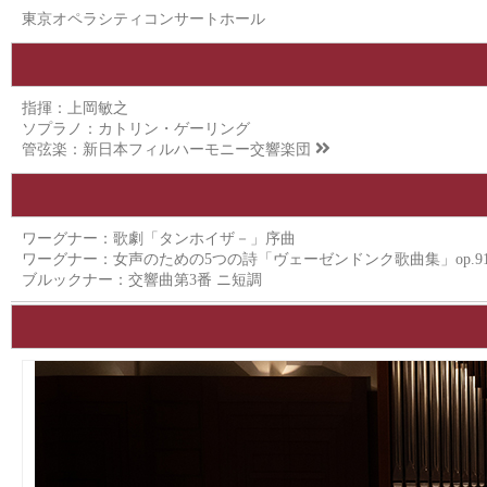
東京オペラシティコンサートホール
指揮：上岡敏之
ソプラノ：カトリン・ゲーリング
管弦楽：
新日本フィルハーモニー交響楽団
ワーグナー：歌劇「タンホイザ－」序曲
ワーグナー：女声のための5つの詩「ヴェーゼンドンク歌曲集」op.9
ブルックナー：交響曲第3番 ニ短調