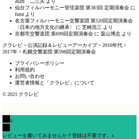
高田 二三夫
より
仙台フィルハーモニー管弦楽団 第383回 定期演奏会
に
fumi
より
名古屋フィルハーモニー交響楽団 第520回定期演奏会
〈日本の地方文化の継承〉
に
芝崎浩三
より
京都市交響楽団 第699回定期演奏会
に
畠山博志
より
クラレビ
>
公演記録＆レビューアーカイブ
>
2010年代
>
2017年
>
札幌交響楽団 第598回定期演奏会
プライバシーポリシー
利用規約
お問い合わせ
運営者情報と「クラレビ」について
© 2021
クラレビ
0
レビューを書いてみませんか？登録は不要です。
x