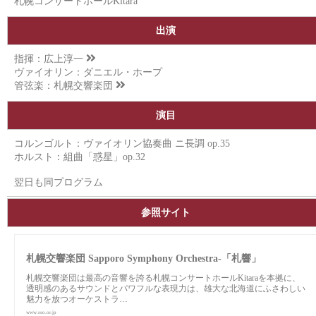
札幌コンサートホールKitara
出演
指揮：
広上淳一
ヴァイオリン：ダニエル・ホープ
管弦楽：
札幌交響楽団
演目
コルンゴルト：ヴァイオリン協奏曲 ニ長調 op.35
ホルスト：組曲「惑星」op.32
翌日も同プログラム
参照サイト
札幌交響楽団 Sapporo Symphony Orchestra-「札響」
札幌交響楽団は最高の音響を誇る札幌コンサートホールKitaraを本拠に、
透明感のあるサウンドとパワフルな表現力は、雄大な北海道にふさわしい
魅力を放つオーケストラ…
www.sso.or.jp