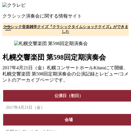
コ
ン
クラシック演奏会に関する情報サイト
テ
ン
クラシック音楽雑学クイズ『クラシックタイムショッククイズ』ができま
ツ
した
へ
移
動
札幌交響楽団 第598回定期演奏会
2017年4月21日（金）札幌コンサートホールKitaraにて開催、
札幌交響楽団 第598回定期演奏会の公演記録とレビュー/コメ
ントのアーカイブページです。
公演日（初日）
2017年4月21日（金）
会場