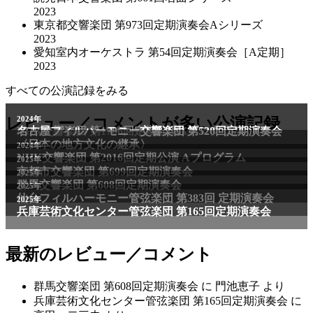
2023
東京都交響楽団 第973回定期演奏会Aシリーズ
2023
愛知室内オーケストラ 第54回定期演奏会［A定期］
2023
すべての公演記録をみる
2011年
レビュー／コメントが多い公演記録
2024年
NHK交響楽団 第1706回定期公演Aプログラム
名古屋フィルハーモニー交響楽団 第520回定期演奏会
〈日本の地方文化の継承〉
2024年
NHK交響楽団 第2016回定期公演 Aプログラム
2025年
京都市交響楽団 第699回定期演奏会
2025年
群馬交響楽団 第608回定期演奏会
2025年
仙台フィルハーモニー管弦楽団 第383回 定期演奏会
2025年
兵庫芸術文化センター管弦楽団 第165回定期演奏会
最新のレビュー／コメント
群馬交響楽団 第608回定期演奏会
に
門池恵子
より
兵庫芸術文化センター管弦楽団 第165回定期演奏会
に