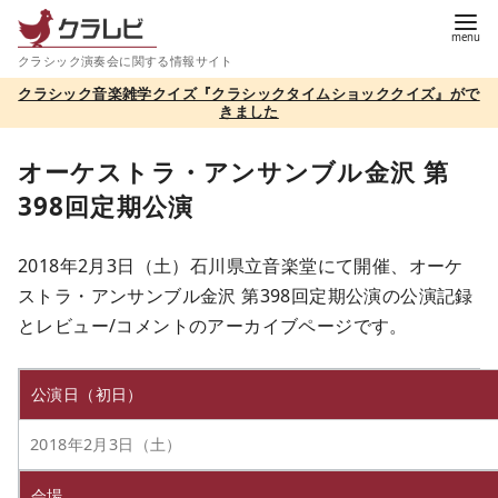
コ
ン
クラシック演奏会に関する情報サイト
テ
クラシック音楽雑学クイズ『クラシックタイムショッククイズ』がで
ン
きました
ツ
へ
オーケストラ・アンサンブル金沢 第
移
398回定期公演
動
2018年2月3日（土）石川県立音楽堂にて開催、オーケ
ストラ・アンサンブル金沢 第398回定期公演の公演記録
とレビュー/コメントのアーカイブページです。
公演日（初日）
2018年2月3日（土）
会場