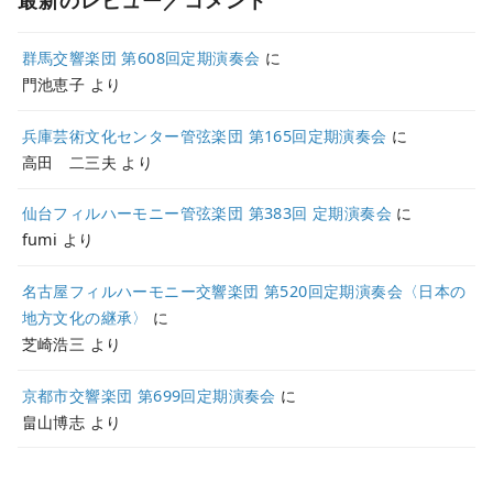
群馬交響楽団 第608回定期演奏会
に
門池恵子
より
兵庫芸術文化センター管弦楽団 第165回定期演奏会
に
高田 二三夫
より
仙台フィルハーモニー管弦楽団 第383回 定期演奏会
に
fumi
より
名古屋フィルハーモニー交響楽団 第520回定期演奏会〈日本の
地方文化の継承〉
に
芝崎浩三
より
京都市交響楽団 第699回定期演奏会
に
畠山博志
より