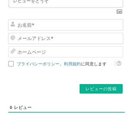
お
名
メ
前
ー
*
ホ
ル
ー
ア
ム
ド
プライバシーポリシー
、
利用規約
に同意します
ペ
レ
ー
ス
ジ
*
0
レビュー