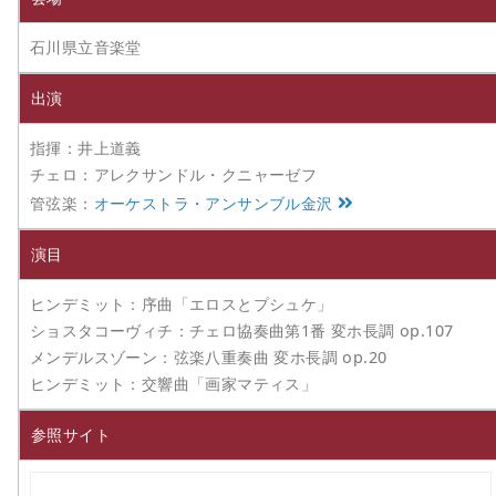
石川県立音楽堂
出演
指揮：井上道義
チェロ：アレクサンドル・クニャーゼフ
管弦楽：
オーケストラ・アンサンブル金沢
演目
ヒンデミット：序曲「エロスとプシュケ」
ショスタコーヴィチ：チェロ協奏曲第1番 変ホ長調 op.107
メンデルスゾーン：弦楽八重奏曲 変ホ長調 op.20
ヒンデミット：交響曲「画家マティス」
参照サイト