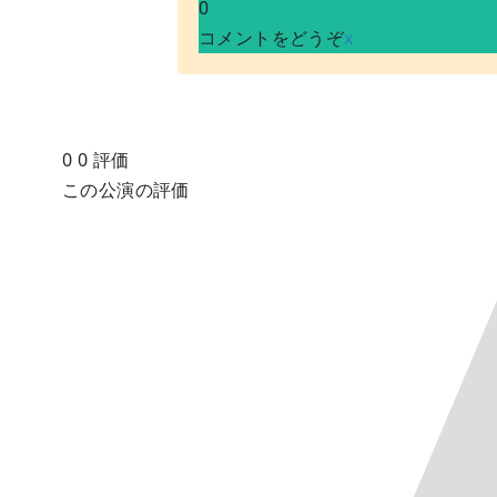
0
コメントをどうぞ
x
0
0
評価
この公演の評価