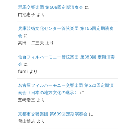
群馬交響楽団 第608回定期演奏会
に
門池恵子
より
兵庫芸術文化センター管弦楽団 第165回定期演奏
会
に
高田 二三夫
より
仙台フィルハーモニー管弦楽団 第383回 定期演奏
会
に
fumi
より
名古屋フィルハーモニー交響楽団 第520回定期演
奏会〈日本の地方文化の継承〉
に
芝崎浩三
より
京都市交響楽団 第699回定期演奏会
に
畠山博志
より