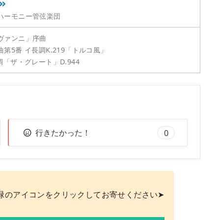
ハーモニー管弦楽団
ヴァンニ」序曲
5番 イ長調K.219「トルコ風」
調「ザ・グレート」D.944
行きたかった！
0
緑のアイコンをクリックしてお寄せください➤