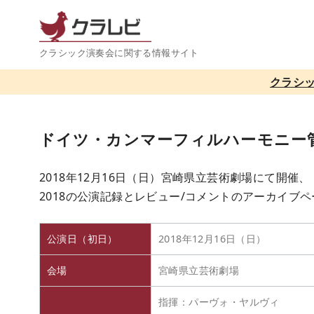
コ
ン
テ
クラシック演奏会に関する情報サイト
ン
クラシ
ツ
へ
移
ドイツ・カンマーフィルハーモニー管弦
動
2018年12月16日（日）宮崎県立芸術劇場にて開
2018の公演記録とレビュー/コメントのアーカイブ
公演日（初日）
2018年12月16日（日）
会場
宮崎県立芸術劇場
指揮：パーヴォ・ヤルヴィ