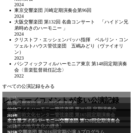
2024
東京交響楽団 川崎定期演奏会第96回
2024
大阪交響楽団 第132回 名曲コンサート 「ハイドン兄
弟時めきのハーモニー 」
2024
クリストフ・エッシェンバッハ指揮 ベルリン・コン
ツェルトハウス管弦楽団 五嶋みどり（ヴァイオリ
ン）
2023
パシフィックフィルハーモニア東京 第148回定期演奏
会〈音楽監督就任記念〉
2022
すべての公演記録をみる
2025年
レビュー／コメントが多い公演記録
群馬交響楽団 第608回定期演奏会
2025年
仙台フィルハーモニー管弦楽団 第383回 定期演奏会
2025年
兵庫芸術文化センター管弦楽団 第165回定期演奏会
2011年
2024年
NHK交響楽団 第1706回定期公演Aプログラム
名古屋フィルハーモニー交響楽団 第520回定期演奏会
〈日本の地方文化の継承〉
2024年
NHK交響楽団 第2016回定期公演 Aプログラム
2025年