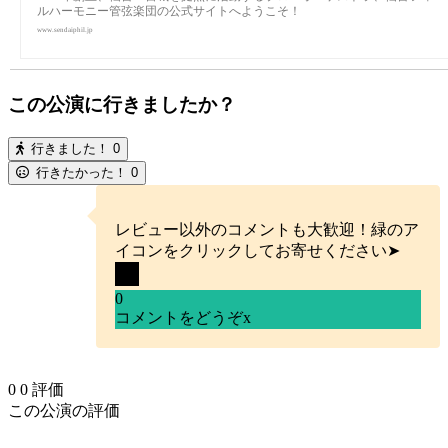
ルハーモニー管弦楽団の公式サイトへようこそ！
www.sendaiphil.jp
この公演に行きましたか？
行きました！
0
行きたかった！
0
レビュー以外のコメントも大歓迎！緑のア
イコンをクリックしてお寄せください➤
0
コメントをどうぞ
x
0
0
評価
この公演の評価