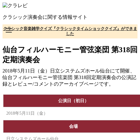
コ
ン
クラシック演奏会に関する情報サイト
テ
ン
クラシック音楽雑学クイズ『クラシックタイムショッククイズ』ができま
ツ
した
へ
移
仙台フィルハーモニー管弦楽団 第318回
動
定期演奏会
2018年5月11日（金）日立システムズホール仙台にて開催、
仙台フィルハーモニー管弦楽団 第318回定期演奏会の公演記
録とレビュー/コメントのアーカイブページです。
公演日（初日）
2018年5月11日（金）
会場
日立システムズホール仙台