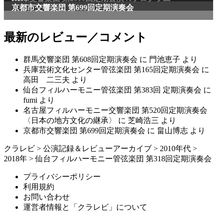
京都市交響楽団 第699回定期演奏会
最新のレビュー／コメント
群馬交響楽団 第608回定期演奏会
に
門池恵子
より
兵庫芸術文化センター管弦楽団 第165回定期演奏会
に
高田 二三夫
より
仙台フィルハーモニー管弦楽団 第383回 定期演奏会
に
fumi
より
名古屋フィルハーモニー交響楽団 第520回定期演奏会
〈日本の地方文化の継承〉
に
芝崎浩三
より
京都市交響楽団 第699回定期演奏会
に
畠山博志
より
クラレビ
>
公演記録＆レビューアーカイブ
>
2010年代
>
2018年
>
仙台フィルハーモニー管弦楽団 第318回定期演奏会
プライバシーポリシー
利用規約
お問い合わせ
運営者情報と「クラレビ」について