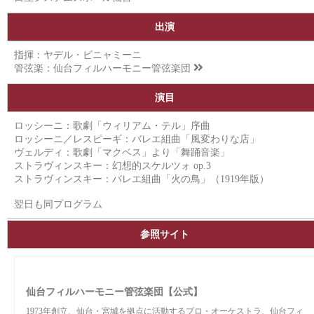
出演
指揮：ヤデル・ビニャミーニ
管弦楽：
仙台フィルハーモニー管弦楽団
演目
ロッシーニ：歌劇「ウィリアム・テル」序曲
ロッシーニ／レスピーギ：バレエ組曲「風変わりな店」
ヴェルディ：歌劇「マクベス」より「舞踊音楽」
ストラヴィンスキー：幻想的スケルツォ op.3
ストラヴィンスキー：バレエ組曲「火の鳥」（1919年版）
翌日も同プログラム
参照サイト
仙台フィルハーモニー管弦楽団【公式】
1973年創立、仙台・宮城を拠点に活動するプロ・オーケストラ、仙台フィ