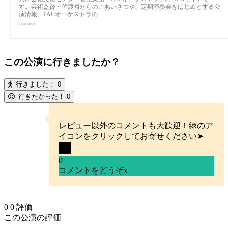
す。芸術監督・佐渡裕からのごあいさつや、定期演奏会をはじめとする公
演情報、PACオーケストラの…
hpac-orc.jp
この公演に行きましたか？
行きました！
0
行きたかった！
0
レビュー以外のコメントも大歓迎！緑のア
イコンをクリックしてお寄せください➤
0
コメントをどうぞ
x
0
0
評価
この公演の評価