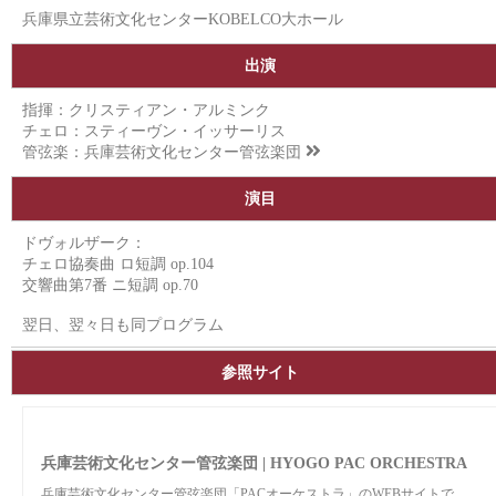
兵庫県立芸術文化センターKOBELCO大ホール
出演
指揮：クリスティアン・アルミンク
チェロ：スティーヴン・イッサーリス
管弦楽：
兵庫芸術文化センター管弦楽団
演目
ドヴォルザーク：
チェロ協奏曲 ロ短調 op.104
交響曲第7番 ニ短調 op.70
翌日、翌々日も同プログラム
参照サイト
兵庫芸術文化センター管弦楽団 | HYOGO PAC ORCHESTRA
兵庫芸術文化センター管弦楽団「PACオーケストラ」のWEBサイトで