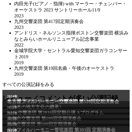
内田光子(ピアノ・指揮) with マーラー・チェンバー・
オーケストラ 2023 サントリーホール11/9
2023
九州交響楽団 第417回定期演奏会
2023
アンドリス・ネルソンス指揮ボストン交響楽団 横浜み
なとみらいホールリニューアル記念事業
2022
金城学院大学・セントラル愛知交響楽団ガラコンサー
ト2019
2019
九州交響楽団 第19回名曲・午後のオーケストラ
2019
すべての公演記録をみる
2011年
レビュー／コメントが多い公演記録
2024年
NHK交響楽団 第1706回定期公演Aプログラム
名古屋フィルハーモニー交響楽団 第520回定期演奏会
〈日本の地方文化の継承〉
2024年
NHK交響楽団 第2016回定期公演 Aプログラム
2025年
京都市交響楽団 第699回定期演奏会
2025年
群馬交響楽団 第608回定期演奏会
2025年
仙台フィルハーモニー管弦楽団 第383回 定期演奏会
2025年