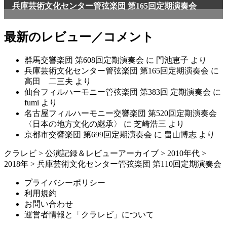
兵庫芸術文化センター管弦楽団 第165回定期演奏会
最新のレビュー／コメント
群馬交響楽団 第608回定期演奏会
に
門池恵子
より
兵庫芸術文化センター管弦楽団 第165回定期演奏会
に
高田 二三夫
より
仙台フィルハーモニー管弦楽団 第383回 定期演奏会
に
fumi
より
名古屋フィルハーモニー交響楽団 第520回定期演奏会
〈日本の地方文化の継承〉
に
芝崎浩三
より
京都市交響楽団 第699回定期演奏会
に
畠山博志
より
クラレビ
>
公演記録＆レビューアーカイブ
>
2010年代
>
2018年
>
兵庫芸術文化センター管弦楽団 第110回定期演奏会
プライバシーポリシー
利用規約
お問い合わせ
運営者情報と「クラレビ」について