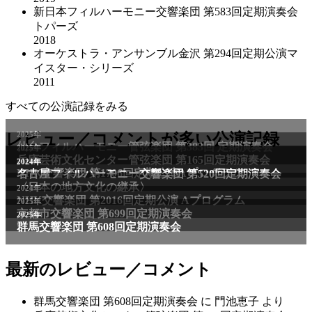
新日本フィルハーモニー交響楽団 第583回定期演奏会
トパーズ
2018
オーケストラ・アンサンブル金沢 第294回定期公演マ
イスター・シリーズ
2011
すべての公演記録をみる
2025年
レビュー／コメントが多い公演記録
仙台フィルハーモニー管弦楽団 第383回 定期演奏会
2025年
兵庫芸術文化センター管弦楽団 第165回定期演奏会
2011年
2024年
NHK交響楽団 第1706回定期公演Aプログラム
名古屋フィルハーモニー交響楽団 第520回定期演奏会
〈日本の地方文化の継承〉
2024年
NHK交響楽団 第2016回定期公演 Aプログラム
2025年
京都市交響楽団 第699回定期演奏会
2025年
群馬交響楽団 第608回定期演奏会
最新のレビュー／コメント
群馬交響楽団 第608回定期演奏会
に
門池恵子
より