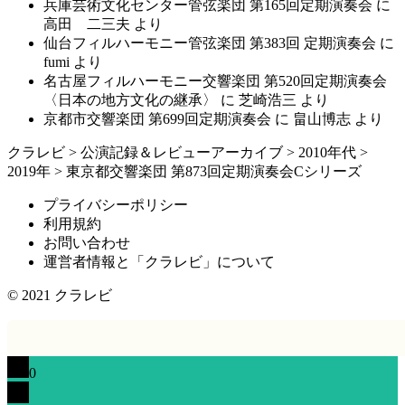
兵庫芸術文化センター管弦楽団 第165回定期演奏会
に
高田 二三夫
より
仙台フィルハーモニー管弦楽団 第383回 定期演奏会
に
fumi
より
名古屋フィルハーモニー交響楽団 第520回定期演奏会
〈日本の地方文化の継承〉
に
芝崎浩三
より
京都市交響楽団 第699回定期演奏会
に
畠山博志
より
クラレビ
>
公演記録＆レビューアーカイブ
>
2010年代
>
2019年
>
東京都交響楽団 第873回定期演奏会Cシリーズ
プライバシーポリシー
利用規約
お問い合わせ
運営者情報と「クラレビ」について
© 2021
クラレビ
0