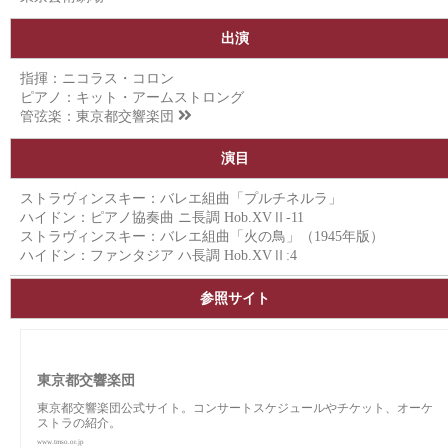
出演
指揮：ニコラス・コロン
ピアノ：キット・アームストロング
管弦楽：
東京都交響楽団
演目
ストラヴィンスキー：バレエ組曲「プルチネルラ」
ハイドン：ピアノ協奏曲 ニ長調 Hob.XVⅡ-11
ストラヴィンスキー：バレエ組曲「火の鳥」（1945年版）
ハイドン：ファンタジア ハ長調 Hob.XVⅡ:4
参照サイト
東京都交響楽団
東京都交響楽団公式サイト。コンサートスケジュールやチケット、オーケ
ストラの紹介。
www.tmso.or.jp