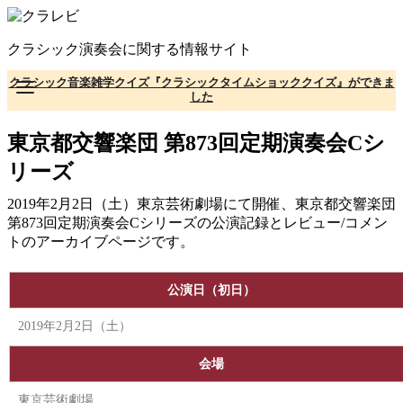
コ
ン
クラシック演奏会に関する情報サイト
テ
ン
クラシック音楽雑学クイズ『クラシックタイムショッククイズ』ができま
ツ
した
へ
移
東京都交響楽団 第873回定期演奏会Cシ
動
リーズ
2019年2月2日（土）東京芸術劇場にて開催、東京都交響楽団
第873回定期演奏会Cシリーズの公演記録とレビュー/コメン
トのアーカイブページです。
公演日（初日）
2019年2月2日（土）
会場
東京芸術劇場