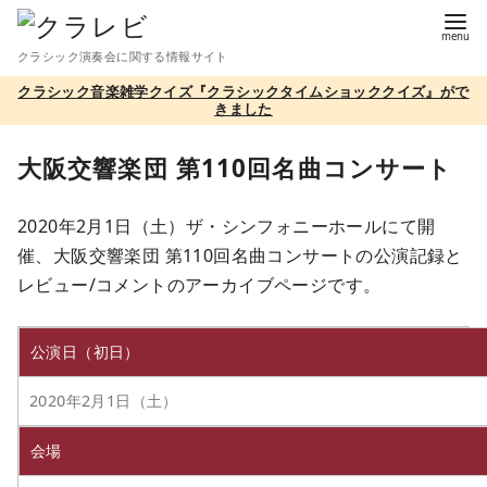
コ
ン
クラシック演奏会に関する情報サイト
テ
クラシック音楽雑学クイズ『クラシックタイムショッククイズ』がで
ン
きました
ツ
へ
大阪交響楽団 第110回名曲コンサート
移
動
2020年2月1日（土）ザ・シンフォニーホールにて開
催、大阪交響楽団 第110回名曲コンサートの公演記録と
レビュー/コメントのアーカイブページです。
公演日（初日）
2020年2月1日（土）
会場