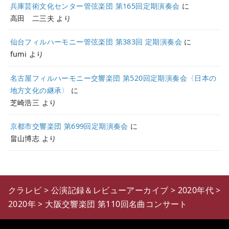
兵庫芸術文化センター管弦楽団 第165回定期演奏会
に
高田 二三夫
より
仙台フィルハーモニー管弦楽団 第383回 定期演奏会
に
fumi
より
名古屋フィルハーモニー交響楽団 第520回定期演奏会〈日本の
地方文化の継承〉
に
芝崎浩三
より
京都市交響楽団 第699回定期演奏会
に
畠山博志
より
クラレビ
>
公演記録＆レビューアーカイブ
>
2020年代
>
2020年
>
大阪交響楽団 第110回名曲コンサート