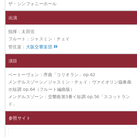
ザ・シンフォニーホール
出演
指揮：太田弦
フルート：ジャスミン・チェイ
管弦楽：
大阪交響楽団
演目
ベートーヴェン：序曲「コリオラン」op.62
メンデルスゾーン／ジャスミン・チェイ：ヴァイオリン協奏曲
ホ短調 op.64（フルート編曲版）
メンデルスゾーン：交響曲第3番イ短調 op.56「スコットラン
ド」
参照サイト