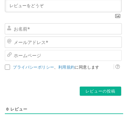
お
名
前
メ
*
ー
ル
ホ
ア
ー
ド
ム
プライバシーポリシー
、
利用規約
に同意します
レ
ペ
ス
ー
*
ジ
0
レビュー