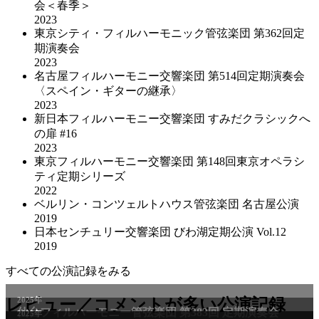
会＜春季＞
2023
東京シティ・フィルハーモニック管弦楽団 第362回定
期演奏会
2023
名古屋フィルハーモニー交響楽団 第514回定期演奏会
〈スペイン・ギターの継承〉
2023
新日本フィルハーモニー交響楽団 すみだクラシックへ
の扉 #16
2023
東京フィルハーモニー交響楽団 第148回東京オペラシ
ティ定期シリーズ
2022
ベルリン・コンツェルトハウス管弦楽団 名古屋公演
2019
日本センチュリー交響楽団 びわ湖定期公演 Vol.12
2019
すべての公演記録をみる
2025年
レビュー／コメントが多い公演記録
仙台フィルハーモニー管弦楽団 第383回 定期演奏会
2025年