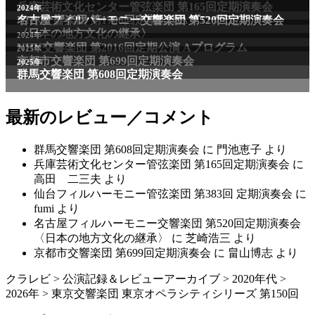
兵庫芸術文化センター管弦楽団 第165回定期演奏会
2011年
2024年
NHK交響楽団 第1706回定期公演Aプログラム
名古屋フィルハーモニー交響楽団 第520回定期演奏会
〈日本の地方文化の継承〉
2024年
NHK交響楽団 第2016回定期公演 Aプログラム
2025年
京都市交響楽団 第699回定期演奏会
2025年
群馬交響楽団 第608回定期演奏会
最新のレビュー／コメント
群馬交響楽団 第608回定期演奏会
に
門池恵子
より
兵庫芸術文化センター管弦楽団 第165回定期演奏会
に
高田 二三夫
より
仙台フィルハーモニー管弦楽団 第383回 定期演奏会
に
fumi
より
名古屋フィルハーモニー交響楽団 第520回定期演奏会
〈日本の地方文化の継承〉
に
芝崎浩三
より
京都市交響楽団 第699回定期演奏会
に
畠山博志
より
クラレビ
>
公演記録＆レビューアーカイブ
>
2020年代
>
2026年
>
東京交響楽団 東京オペラシティシリーズ 第150回