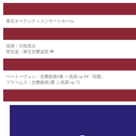
東京オペラシティコンサートホール
指揮：大植英次
管弦楽：
東京交響楽団
ベートーヴェン：交響曲第6番 ヘ長調 op.68「田園」
ブラームス：交響曲第2番 ニ長調 op.73