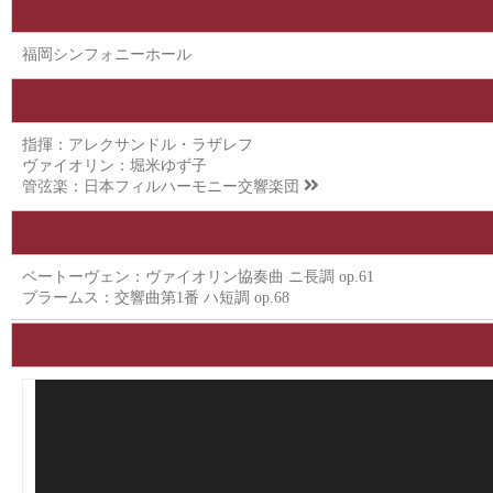
福岡シンフォニーホール
指揮：アレクサンドル・ラザレフ
ヴァイオリン：堀米ゆず子
管弦楽：
日本フィルハーモニー交響楽団
ベートーヴェン：ヴァイオリン協奏曲 ニ長調 op.61
ブラームス：交響曲第1番 ハ短調 op.68