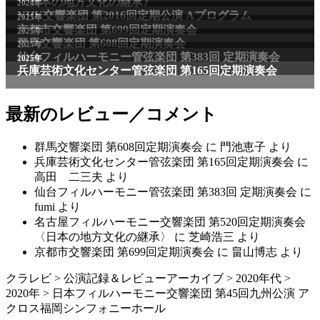
〈日本の地方文化の継承〉
2024年
NHK交響楽団 第2016回定期公演 Aプログラム
2025年
京都市交響楽団 第699回定期演奏会
2025年
群馬交響楽団 第608回定期演奏会
2025年
仙台フィルハーモニー管弦楽団 第383回 定期演奏会
2025年
兵庫芸術文化センター管弦楽団 第165回定期演奏会
最新のレビュー／コメント
群馬交響楽団 第608回定期演奏会
に
門池恵子
より
兵庫芸術文化センター管弦楽団 第165回定期演奏会
に
高田 二三夫
より
仙台フィルハーモニー管弦楽団 第383回 定期演奏会
に
fumi
より
名古屋フィルハーモニー交響楽団 第520回定期演奏会
〈日本の地方文化の継承〉
に
芝崎浩三
より
京都市交響楽団 第699回定期演奏会
に
畠山博志
より
クラレビ
>
公演記録＆レビューアーカイブ
>
2020年代
>
2020年
>
日本フィルハーモニー交響楽団 第45回九州公演 ア
クロス福岡シンフォニーホール