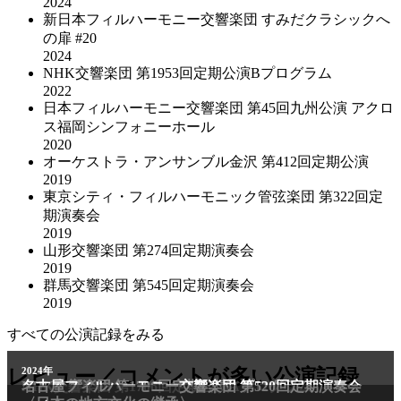
2024
新日本フィルハーモニー交響楽団 すみだクラシックへ
の扉 #20
2024
NHK交響楽団 第1953回定期公演Bプログラム
2022
日本フィルハーモニー交響楽団 第45回九州公演 アクロ
ス福岡シンフォニーホール
2020
オーケストラ・アンサンブル金沢 第412回定期公演
2019
東京シティ・フィルハーモニック管弦楽団 第322回定
期演奏会
2019
山形交響楽団 第274回定期演奏会
2019
群馬交響楽団 第545回定期演奏会
2019
すべての公演記録をみる
2011年
レビュー／コメントが多い公演記録
2024年
NHK交響楽団 第1706回定期公演Aプログラム
名古屋フィルハーモニー交響楽団 第520回定期演奏会