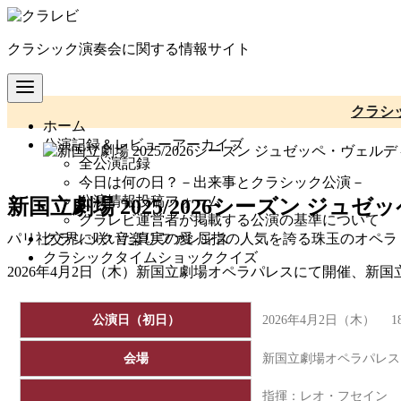
コ
ン
クラシック演奏会に関する情報サイト
テ
ン
ツ
へ
クラシ
ホーム
移
公演記録＆レビューアーカイブ
動
全公演記録
今日は何の日？－出来事とクラシック公演－
公演情報投稿フォーム
新国立劇場 2025/2026シーズン ジュ
クラレビ運営者が掲載する公演の基準について
クラシック音楽リファレンス
パリ社交界に咲いた真実の愛 屈指の人気を誇る珠玉のオペラ
クラシックタイムショッククイズ
2026年4月2日（木）新国立劇場オペラパレスにて開催、新国立
公演日（初日）
2026年4月2日（木） 1
会場
新国立劇場オペラパレス
指揮：レオ・フセイン