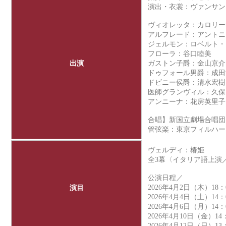
演出・衣裳：ヴァンサン
ヴィオレッタ：カロリー
アルフレード：アントニ
ジェルモン：ロベルト・
フローラ：谷口睦美
出演
ガストン子爵：金山京介
ドゥフォール男爵：成田
ドビニー侯爵：清水宏樹
医師グランヴィル：久保
アンニーナ：花房英里子
合唱】新国立劇場合唱団
管弦楽：
東京フィルハー
ヴェルディ：椿姫
全3幕〈イタリア語上演
公演日程／
2026年4月2日（木）18：
演目
2026年4月4日（土）14：
2026年4月6日（月）14：
2026年4月10日（金）14
2026年4月12日（日）1