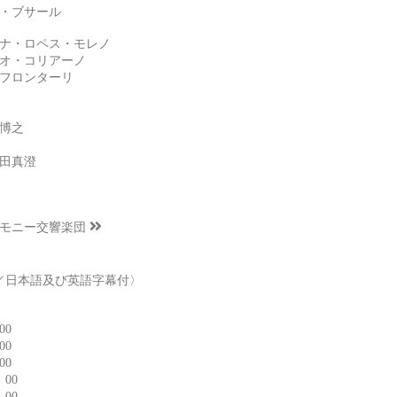
・ブサール
ナ・ロペス・モレノ
オ・コリアーノ
フロンターリ
博之
田真澄
モニー交響楽団
／日本語及び英語字幕付〉
00
00
00
：00
3：00