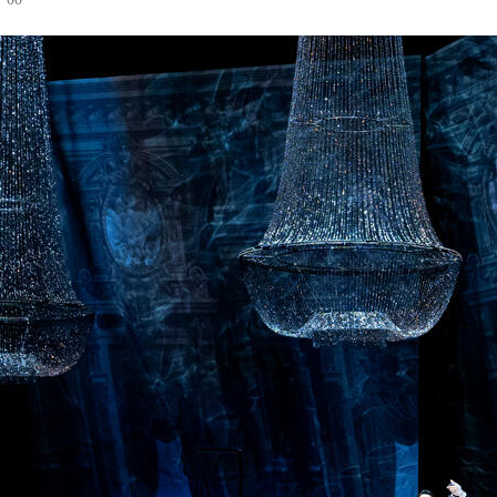
椿姫 | 新国立劇場 オペラ
新国立劇場のオペラ公演「椿姫」のご紹介。 新国立劇場では
www.nntt.jac.go.jp