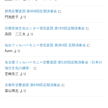
群馬交響楽団 第608回定期演奏会
に
門池恵子
より
兵庫芸術文化センター管弦楽団 第165回定期演奏会
に
高田 二三夫
より
仙台フィルハーモニー管弦楽団 第383回 定期演奏会
に
fumi
より
名古屋フィルハーモニー交響楽団 第520回定期演奏会〈日本の
地方文化の継承〉
に
芝崎浩三
より
京都市交響楽団 第699回定期演奏会
に
畠山博志
より