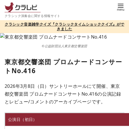
コ
ン
クラシック演奏会に関する情報サイト
テ
クラシック音楽雑学クイズ『クラシックタイムショッククイズ』がで
ン
きました
ツ
へ
©公益財団法人東京都交響楽団
移
動
東京都交響楽団 プロムナードコンサー
トNo.416
2026年3月8日（日）サントリーホールにて開催、東京
都交響楽団 プロムナードコンサートNo.416の公演記録
とレビュー/コメントのアーカイブページです。
公演日（初日）