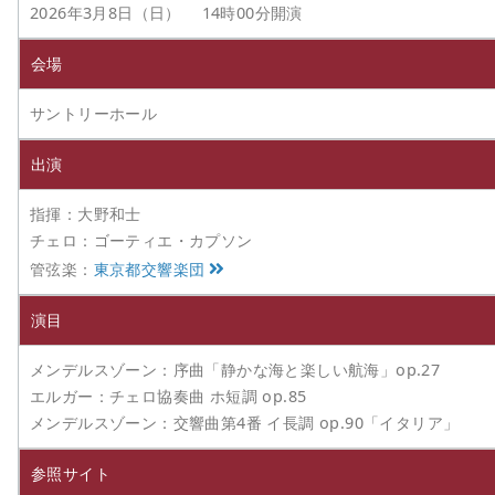
2026年3月8日（日） 14時00分開演
会場
サントリーホール
出演
指揮：大野和士
チェロ：ゴーティエ・カプソン
管弦楽：
東京都交響楽団
演目
メンデルスゾーン：序曲「静かな海と楽しい航海」op.27
エルガー：チェロ協奏曲 ホ短調 op.85
メンデルスゾーン：交響曲第4番 イ長調 op.90「イタリア」
参照サイト