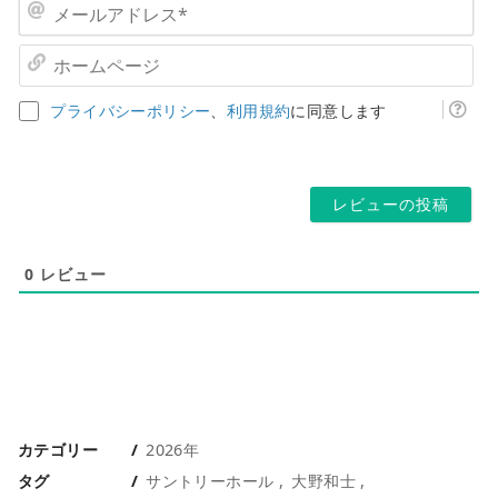
前
メ
*
ー
ル
ホ
ア
ー
ド
ム
プライバシーポリシー
、
利用規約
に同意します
レ
ペ
ス
ー
*
ジ
0
レビュー
カテゴリー
2026年
タグ
サントリーホール
大野和士