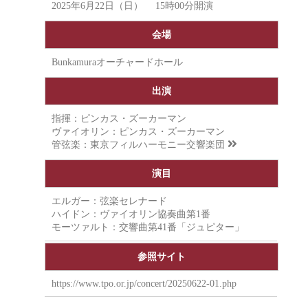
2025年6月22日（日） 15時00分開演
会場
Bunkamuraオーチャードホール
出演
指揮：ピンカス・ズーカーマン
ヴァイオリン：ピンカス・ズーカーマン
管弦楽：
東京フィルハーモニー交響楽団
演目
エルガー：弦楽セレナード
ハイドン：ヴァイオリン協奏曲第1番
モーツァルト：交響曲第41番「ジュピター」
参照サイト
https://www.tpo.or.jp/concert/20250622-01.php