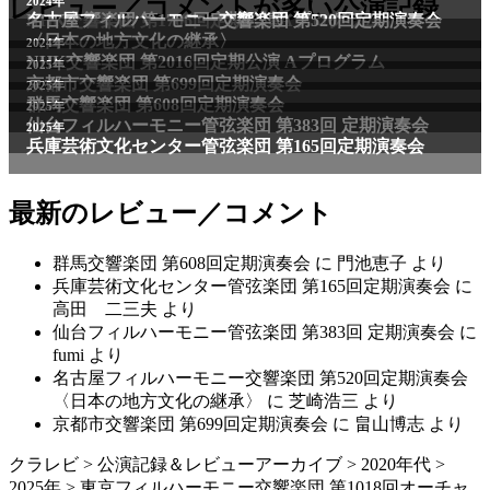
2011年
レビュー／コメントが多い公演記録
2024年
NHK交響楽団 第1706回定期公演Aプログラム
名古屋フィルハーモニー交響楽団 第520回定期演奏会
〈日本の地方文化の継承〉
2024年
NHK交響楽団 第2016回定期公演 Aプログラム
2025年
京都市交響楽団 第699回定期演奏会
2025年
群馬交響楽団 第608回定期演奏会
2025年
仙台フィルハーモニー管弦楽団 第383回 定期演奏会
2025年
兵庫芸術文化センター管弦楽団 第165回定期演奏会
最新のレビュー／コメント
群馬交響楽団 第608回定期演奏会
に
門池恵子
より
兵庫芸術文化センター管弦楽団 第165回定期演奏会
に
高田 二三夫
より
仙台フィルハーモニー管弦楽団 第383回 定期演奏会
に
fumi
より
名古屋フィルハーモニー交響楽団 第520回定期演奏会
〈日本の地方文化の継承〉
に
芝崎浩三
より
京都市交響楽団 第699回定期演奏会
に
畠山博志
より
クラレビ
>
公演記録＆レビューアーカイブ
>
2020年代
>
2025年
>
東京フィルハーモニー交響楽団 第1018回オーチャ