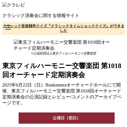
コ
ン
クラシック演奏会に関する情報サイト
テ
ン
クラシック音楽雑学クイズ『クラシックタイムショッククイズ』ができま
ツ
した
へ
移
動
©公益財団法人東京フィルハーモニー交響楽団
東京フィルハーモニー交響楽団 第1018
回オーチャード定期演奏会
2025年6月22日（日）Bunkamuraオーチャードホールにて開
催、東京フィルハーモニー交響楽団 第1018回オーチャード
定期演奏会の公演記録とレビュー/コメントのアーカイブペ
ージです。
公演日（初日）