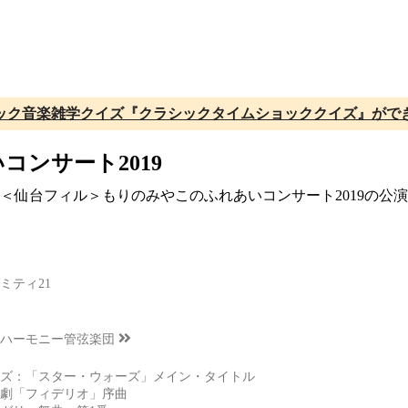
ック音楽雑学クイズ『クラシックタイムショッククイズ』がで
ンサート2019
催、＜仙台フィル＞もりのみやこのふれあいコンサート2019の
）
ミティ21
ハーモニー管弦楽団
ズ：「スター・ウォーズ」メイン・タイトル
劇「フィデリオ」序曲