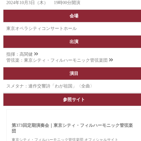
2024年10月3日（木） 19時00分開演
会場
東京オペラシティコンサートホール
出演
指揮：
高関健
管弦楽：
東京シティ・フィルハーモニック管弦楽団
演目
スメタナ：連作交響詩「わが祖国」〈全曲〉
参照サイト
第373回定期演奏会｜東京シティ・フィルハーモニック管弦楽
団
東京シティ・フィルハーモニック管弦楽団 オフィシャルサイト