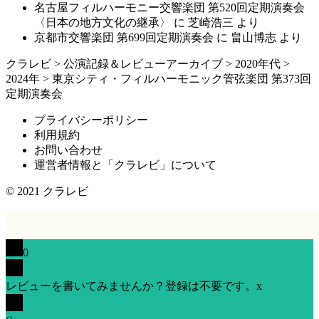
名古屋フィルハーモニー交響楽団 第520回定期演奏会
〈日本の地方文化の継承〉
に
芝崎浩三
より
京都市交響楽団 第699回定期演奏会
に
畠山博志
より
クラレビ
>
公演記録＆レビューアーカイブ
>
2020年代
>
2024年
>
東京シティ・フィルハーモニック管弦楽団 第373回
定期演奏会
プライバシーポリシー
利用規約
お問い合わせ
運営者情報と「クラレビ」について
© 2021
クラレビ
0
レビューを書いてみませんか？登録は不要です。
x