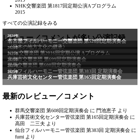
NHK交響楽団 第1817回定期公演Aプログラム
2015
すべての公演記録をみる
2011年
レビュー／コメントが多い公演記録
2024年
NHK交響楽団 第1706回定期公演Aプログラム
名古屋フィルハーモニー交響楽団 第520回定期演奏会
〈日本の地方文化の継承〉
2024年
NHK交響楽団 第2016回定期公演 Aプログラム
2025年
京都市交響楽団 第699回定期演奏会
2025年
群馬交響楽団 第608回定期演奏会
2025年
仙台フィルハーモニー管弦楽団 第383回 定期演奏会
2025年
兵庫芸術文化センター管弦楽団 第165回定期演奏会
最新のレビュー／コメント
群馬交響楽団 第608回定期演奏会
に
門池恵子
より
兵庫芸術文化センター管弦楽団 第165回定期演奏会
に
高田 二三夫
より
仙台フィルハーモニー管弦楽団 第383回 定期演奏会
に
fumi
より