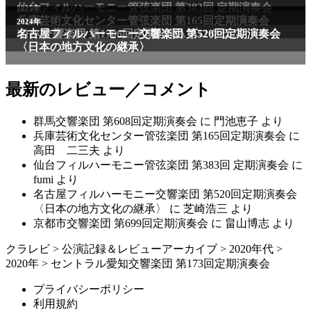
仙台フィルハーモニー管弦楽団 第383回 定期演奏会
2025年
兵庫芸術文化センター管弦楽団 第165回定期演奏会
2011年
2024年
NHK交響楽団 第1706回定期公演Aプログラム
名古屋フィルハーモニー交響楽団 第520回定期演奏会
〈日本の地方文化の継承〉
最新のレビュー／コメント
群馬交響楽団 第608回定期演奏会
に
門池恵子
より
兵庫芸術文化センター管弦楽団 第165回定期演奏会
に
高田 二三夫
より
仙台フィルハーモニー管弦楽団 第383回 定期演奏会
に
fumi
より
名古屋フィルハーモニー交響楽団 第520回定期演奏会
〈日本の地方文化の継承〉
に
芝崎浩三
より
京都市交響楽団 第699回定期演奏会
に
畠山博志
より
クラレビ
>
公演記録＆レビューアーカイブ
>
2020年代
>
2020年
>
セントラル愛知交響楽団 第173回定期演奏会
プライバシーポリシー
利用規約