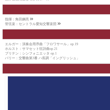
指揮：
角田鋼亮
管弦楽：
セントラル愛知交響楽団
エルガー：演奏会用序曲「フロワサール」op.19
ホルスト：サマセット狂詩曲op.21
ブリテン：シンフォニエッタ op.1
パリー：交響曲第3番 ハ長調「イングリッシュ」