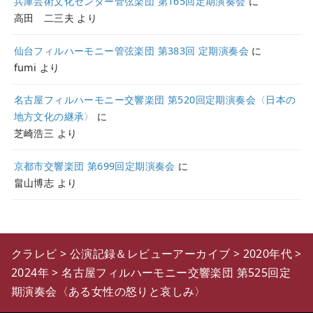
兵庫芸術文化センター管弦楽団 第165回定期演奏会
に
高田 二三夫
より
仙台フィルハーモニー管弦楽団 第383回 定期演奏会
に
fumi
より
名古屋フィルハーモニー交響楽団 第520回定期演奏会〈日本の
地方文化の継承〉
に
芝崎浩三
より
京都市交響楽団 第699回定期演奏会
に
畠山博志
より
クラレビ
>
公演記録＆レビューアーカイブ
>
2020年代
>
2024年
>
名古屋フィルハーモニー交響楽団 第525回定
期演奏会〈ある女性の怒りと哀しみ〉