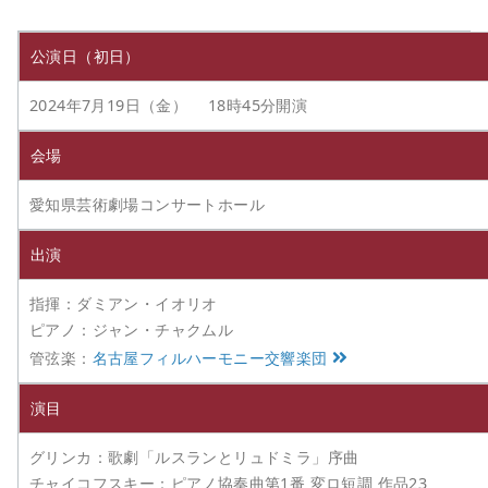
公演日（初日）
2024年7月19日（金） 18時45分開演
会場
愛知県芸術劇場コンサートホール
出演
指揮：ダミアン・イオリオ
ピアノ：ジャン・チャクムル
管弦楽：
名古屋フィルハーモニー交響楽団
演目
グリンカ：歌劇「ルスランとリュドミラ」序曲
チャイコフスキー：ピアノ協奏曲第1番 変ロ短調 作品23