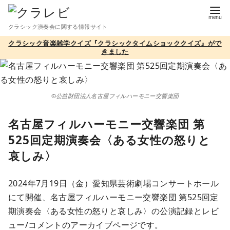
コ
ン
クラシック演奏会に関する情報サイト
テ
クラシック音楽雑学クイズ『クラシックタイムショッククイズ』がで
ン
きました
ツ
へ
移
©公益財団法人名古屋フィルハーモニー交響楽団
動
名古屋フィルハーモニー交響楽団 第
525回定期演奏会〈ある女性の怒りと
哀しみ〉
2024年7月19日（金）愛知県芸術劇場コンサートホール
にて開催、名古屋フィルハーモニー交響楽団 第525回定
期演奏会〈ある女性の怒りと哀しみ〉の公演記録とレビ
ュー/コメントのアーカイブページです。