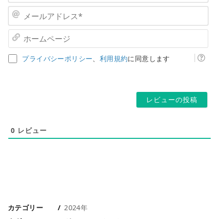
名
前
メ
*
ー
ル
ホ
ア
ー
ド
ム
プライバシーポリシー
、
利用規約
に同意します
レ
ペ
ス
ー
*
ジ
0
レビュー
カテゴリー
2024年