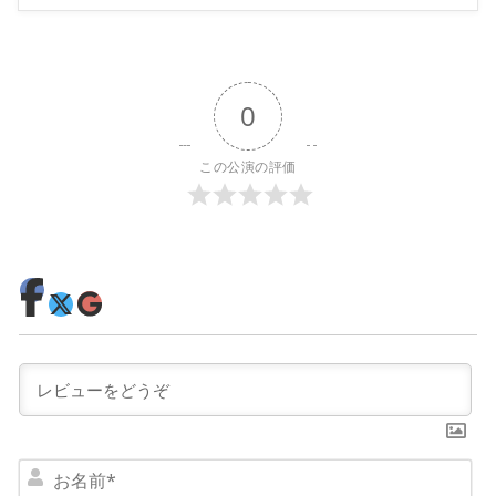
0
この公演の評価
お