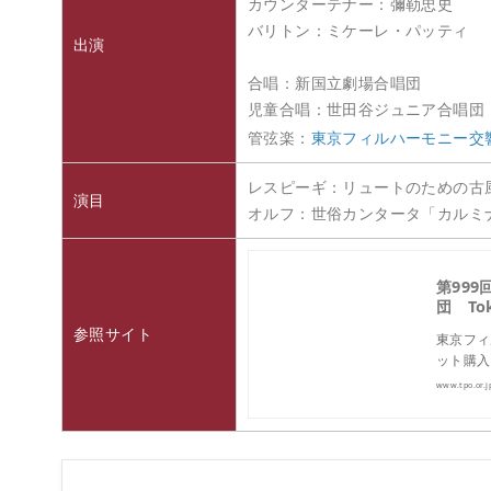
カウンターテナー：彌勒忠史
バリトン：ミケーレ・パッティ
出演
合唱：新国立劇場合唱団
児童合唱：世田谷ジュニア合唱団
管弦楽：
東京フィルハーモニー交
レスピーギ：リュートのための古風
演目
オルフ：世俗カンタータ「カル
第99
団 Tok
参照サイト
東京フィ
ット購入
www.tpo.or.j