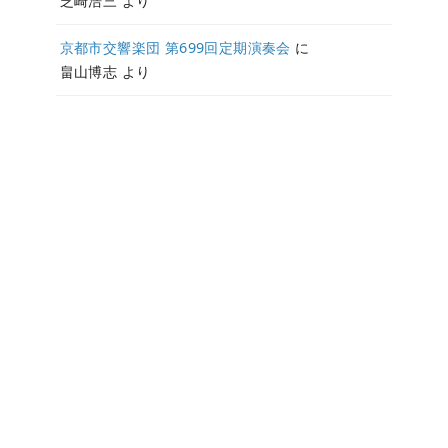
芝崎浩三
より
京都市交響楽団 第699回定期演奏会
に
畠山博志
より