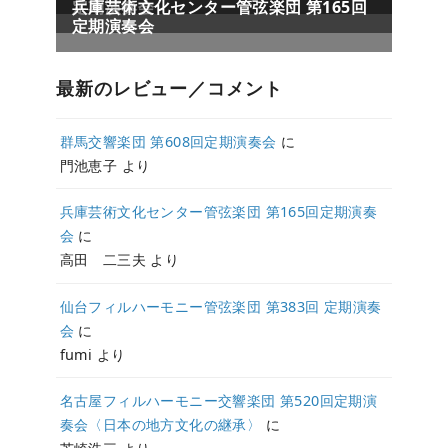
最新のレビュー／コメント
群馬交響楽団 第608回定期演奏会
に
門池恵子
より
兵庫芸術文化センター管弦楽団 第165回定期演奏
会
に
高田 二三夫
より
仙台フィルハーモニー管弦楽団 第383回 定期演奏
会
に
fumi
より
名古屋フィルハーモニー交響楽団 第520回定期演
奏会〈日本の地方文化の継承〉
に