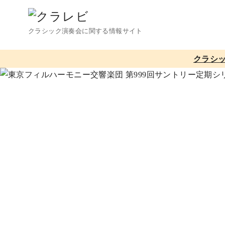
コ
ン
クラシック演奏会に関する情報サイト
テ
ン
クラシ
ツ
へ
移
動