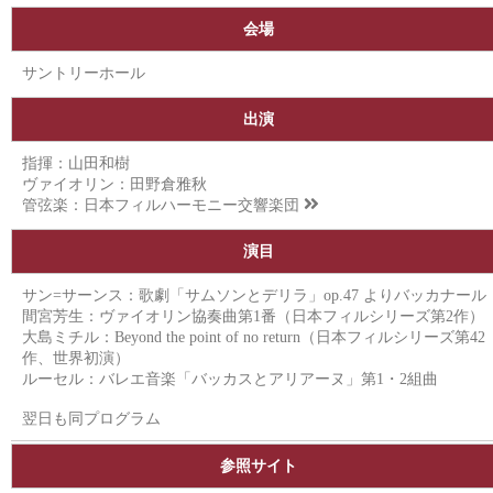
会場
サントリーホール
出演
指揮：山田和樹
ヴァイオリン：田野倉雅秋
管弦楽：
日本フィルハーモニー交響楽団
演目
サン=サーンス：歌劇「サムソンとデリラ」op.47 よりバッカナール
間宮芳生：ヴァイオリン協奏曲第1番（日本フィルシリーズ第2作）
大島ミチル：Beyond the point of no return（日本フィルシリーズ第42
作、世界初演）
ルーセル：バレエ音楽「バッカスとアリアーヌ」第1・2組曲
翌日も同プログラム
参照サイト