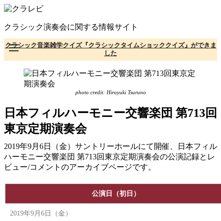
コ
ン
クラシック演奏会に関する情報サイト
テ
ン
クラシック音楽雑学クイズ『クラシックタイムショッククイズ』ができま
ツ
した
へ
移
動
photo credit: Hiroyuki Tsuruno
日本フィルハーモニー交響楽団 第713回
東京定期演奏会
2019年9月6日（金）サントリーホールにて開催、日本フィル
ハーモニー交響楽団 第713回東京定期演奏会の公演記録とレ
ビュー/コメントのアーカイブページです。
公演日（初日）
2019年9月6日（金）