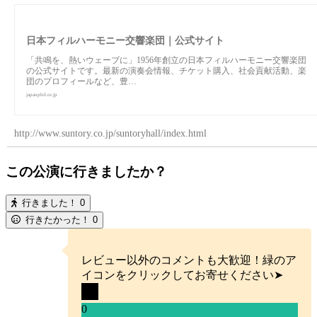
日本フィルハーモニー交響楽団｜公式サイト
「共鳴を、熱いウェーブに」1956年創立の日本フィルハーモニー交響楽団
の公式サイトです。最新の演奏会情報、チケット購入、社会貢献活動、楽
団のプロフィールなど、豊…
japanphil.or.jp
http://www.suntory.co.jp/suntoryhall/index.html
この公演に行きましたか？
行きました！
0
行きたかった！
0
レビュー以外のコメントも大歓迎！緑のア
イコンをクリックしてお寄せください➤
0