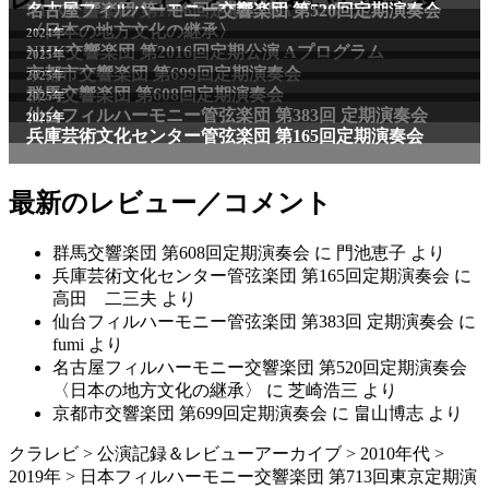
NHK交響楽団 第1706回定期公演Aプログラム
名古屋フィルハーモニー交響楽団 第520回定期演奏会
〈日本の地方文化の継承〉
2024年
NHK交響楽団 第2016回定期公演 Aプログラム
2025年
京都市交響楽団 第699回定期演奏会
2025年
群馬交響楽団 第608回定期演奏会
2025年
仙台フィルハーモニー管弦楽団 第383回 定期演奏会
2025年
兵庫芸術文化センター管弦楽団 第165回定期演奏会
最新のレビュー／コメント
群馬交響楽団 第608回定期演奏会
に
門池恵子
より
兵庫芸術文化センター管弦楽団 第165回定期演奏会
に
高田 二三夫
より
仙台フィルハーモニー管弦楽団 第383回 定期演奏会
に
fumi
より
名古屋フィルハーモニー交響楽団 第520回定期演奏会
〈日本の地方文化の継承〉
に
芝崎浩三
より
京都市交響楽団 第699回定期演奏会
に
畠山博志
より
クラレビ
>
公演記録＆レビューアーカイブ
>
2010年代
>
2019年
>
日本フィルハーモニー交響楽団 第713回東京定期演