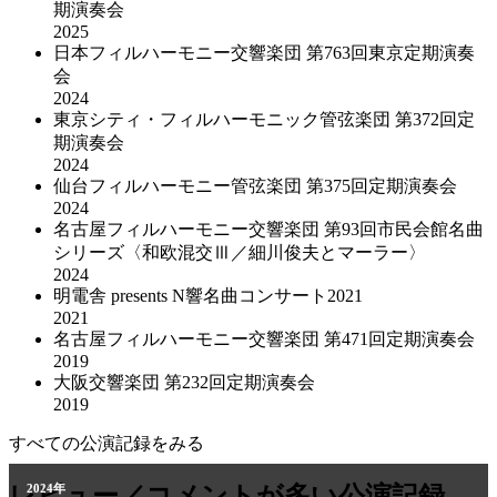
期演奏会
2025
日本フィルハーモニー交響楽団 第763回東京定期演奏
会
2024
東京シティ・フィルハーモニック管弦楽団 第372回定
期演奏会
2024
仙台フィルハーモニー管弦楽団 第375回定期演奏会
2024
名古屋フィルハーモニー交響楽団 第93回市民会館名曲
シリーズ〈和欧混交Ⅲ／細川俊夫とマーラー〉
2024
明電舎 presents N響名曲コンサート2021
2021
名古屋フィルハーモニー交響楽団 第471回定期演奏会
2019
大阪交響楽団 第232回定期演奏会
2019
すべての公演記録をみる
2011年
レビュー／コメントが多い公演記録
2024年