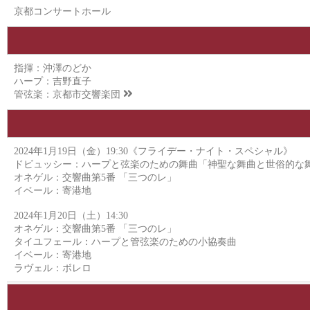
京都コンサートホール
指揮：沖澤のどか
ハープ：吉野直子
管弦楽：
京都市交響楽団
2024年1月19日（金）19:30《フライデー・ナイト・スペシャル》
ドビュッシー：ハープと弦楽のための舞曲「神聖な舞曲と世俗的な
オネゲル：交響曲第5番 「三つのレ」
イベール：寄港地
2024年1月20日（土）14:30
オネゲル：交響曲第5番 「三つのレ」
タイユフェール：ハープと管弦楽のための小協奏曲
イベール：寄港地
ラヴェル：ボレロ