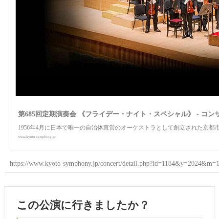
第685回定期演奏会 《フライデー・ナイト・スペシャル》 - コン
1956年4月に日本で唯一の自治体直営のオーケストラとして創立された京都
www.kyoto-symphony.jp
https://www.kyoto-symphony.jp/concert/detail.php?id=1184&y=2024&m=
この公演に行きましたか？