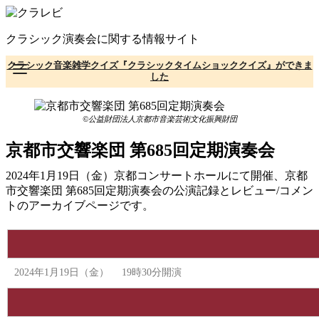
コ
ン
クラシック演奏会に関する情報サイト
テ
ン
クラシック音楽雑学クイズ『クラシックタイムショッククイズ』ができま
ツ
した
へ
移
動
©公益財団法人京都市音楽芸術文化振興財団
京都市交響楽団 第685回定期演奏会
2024年1月19日（金）京都コンサートホールにて開催、京都
市交響楽団 第685回定期演奏会の公演記録とレビュー/コメン
トのアーカイブページです。
2024年1月19日（金） 19時30分開演