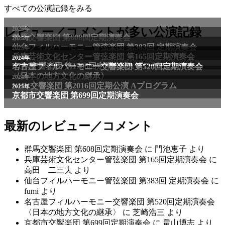
すべての公演記録をみる
2025年
レビュー／コメントが多い公演記録
群馬交響楽団 第608回定期演奏会
2025年
仙台フィルハーモニー管弦楽団 第383回 定期演奏会
2025年
兵庫芸術文化センター管弦楽団 第165回定期演奏会
2011年
2024年
NHK交響楽団 第1706回定期公演Aプログラム
名古屋フィルハーモニー交響楽団 第520回定期演奏会
〈日本の地方文化の継承〉
2024年
NHK交響楽団 第2016回定期公演 Aプログラム
2025年
京都市交響楽団 第699回定期演奏会
最新のレビュー／コメント
群馬交響楽団 第608回定期演奏会
に
門池恵子
より
兵庫芸術文化センター管弦楽団 第165回定期演奏会
に
高田 二三夫
より
仙台フィルハーモニー管弦楽団 第383回 定期演奏会
に
fumi
より
名古屋フィルハーモニー交響楽団 第520回定期演奏会
〈日本の地方文化の継承〉
に
芝崎浩三
より
京都市交響楽団 第699回定期演奏会
に
畠山博志
より