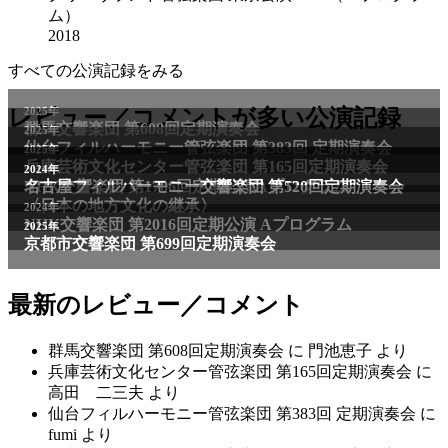
ム）
2018
すべての公演記録をみる
2025年
レビュー／コメントが多い公演記録
群馬交響楽団 第608回定期演奏会
2025年
仙台フィルハーモニー管弦楽団 第383回 定期演奏会
2025年
兵庫芸術文化センター管弦楽団 第165回定期演奏会
2011年
2024年
NHK交響楽団 第1706回定期公演Aプログラム
名古屋フィルハーモニー交響楽団 第520回定期演奏会
〈日本の地方文化の継承〉
2024年
NHK交響楽団 第2016回定期公演 Aプログラム
2025年
京都市交響楽団 第699回定期演奏会
最新のレビュー／コメント
群馬交響楽団 第608回定期演奏会
に
門池恵子
より
兵庫芸術文化センター管弦楽団 第165回定期演奏会
に
高田 二三夫
より
仙台フィルハーモニー管弦楽団 第383回 定期演奏会
に
fumi
より