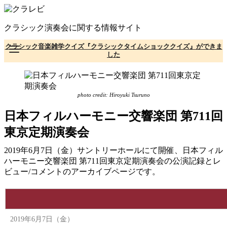
コ
ン
クラシック演奏会に関する情報サイト
テ
ン
クラシック音楽雑学クイズ『クラシックタイムショッククイズ』ができま
ツ
した
へ
移
動
photo credit: Hiroyuki Tsuruno
日本フィルハーモニー交響楽団 第711回
東京定期演奏会
2019年6月7日（金）サントリーホールにて開催、日本フィル
ハーモニー交響楽団 第711回東京定期演奏会の公演記録とレ
ビュー/コメントのアーカイブページです。
2019年6月7日（金）