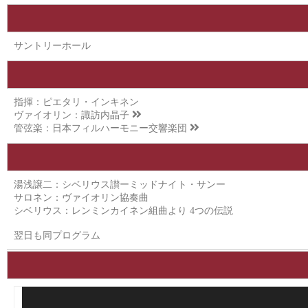
サントリーホール
指揮：ピエタリ・インキネン
ヴァイオリン：
諏訪内晶子
管弦楽：
日本フィルハーモニー交響楽団
湯浅譲二：シベリウス讃ーミッドナイト・サンー
サロネン：ヴァイオリン協奏曲
シベリウス：レンミンカイネン組曲より 4つの伝説
翌日も同プログラム