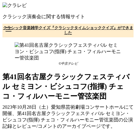
コ
ン
クラシック演奏会に関する情報サイト
テ
ン
クラシック音楽雑学クイズ『クラシックタイムショッククイズ』ができま
ツ
した
へ
移
動
©中京テレビ
第41回名古屋クラシックフェスティバ
ル セミヨン・ビシュコフ(指揮) チェ
コ・フィルハーモニー管弦楽団
2023年10月28日（土）愛知県芸術劇場コンサートホールにて
開催、第41回名古屋クラシックフェスティバル セミヨン・
ビシュコフ(指揮) チェコ・フィルハーモニー管弦楽団の公演
記録とレビュー/コメントのアーカイブページです。