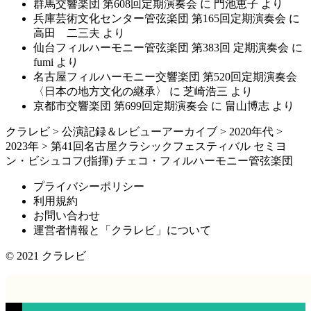
群馬交響楽団 第608回定期演奏会
に
門池恵子
より
兵庫芸術文化センター管弦楽団 第165回定期演奏会
に
高田 二三夫
より
仙台フィルハーモニー管弦楽団 第383回 定期演奏会
に
fumi
より
名古屋フィルハーモニー交響楽団 第520回定期演奏会
〈日本の地方文化の継承〉
に
芝崎浩三
より
京都市交響楽団 第699回定期演奏会
に
畠山博志
より
クラレビ
>
公演記録＆レビューアーカイブ
>
2020年代
>
2023年
>
第41回名古屋クラシックフェスティバル セミヨ
ン・ビシュコフ(指揮) チェコ・フィルハーモニー管弦楽団
プライバシーポリシー
利用規約
お問い合わせ
運営者情報と「クラレビ」について
© 2021
クラレビ