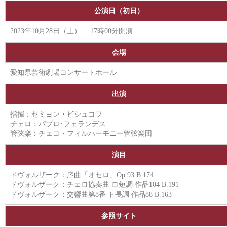
公演日（初日）
2023年10月28日（土） 17時00分開演
会場
愛知県芸術劇場コンサートホール
出演
指揮：セミヨン・ビシュコフ
チェロ：パブロ･フェランデス
管弦楽：チェコ・フィルハーモニー管弦楽団
演目
ドヴォルザーク：序曲「オセロ」Op.93 B.174
ドヴォルザーク：チェロ協奏曲 ロ短調 作品104 B.191
ドヴォルザーク：交響曲第8番 ト長調 作品88 B.163
参照サイト