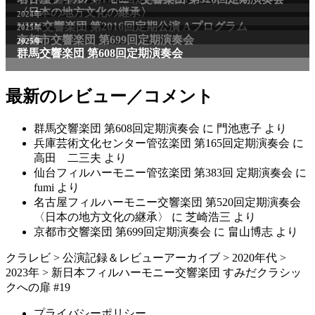
最新のレビュー／コメント
群馬交響楽団 第608回定期演奏会
に
門池恵子
より
兵庫芸術文化センター管弦楽団 第165回定期演奏会
に
高田 二三夫
より
仙台フィルハーモニー管弦楽団 第383回 定期演奏会
に
fumi
より
名古屋フィルハーモニー交響楽団 第520回定期演奏会
〈日本の地方文化の継承〉
に
芝崎浩三
より
京都市交響楽団 第699回定期演奏会
に
畠山博志
より
クラレビ
>
公演記録＆レビューアーカイブ
>
2020年代
>
2023年
>
新日本フィルハーモニー交響楽団 すみだクラシッ
クへの扉 #19
プライバシーポリシー