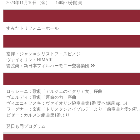
2023年11月10日（金） 14時00分開演
すみだトリフォニーホール
指揮：ジャン＝クリストフ・スピノジ
ヴァイオリン：HIMARI
管弦楽：
新日本フィルハーモニー交響楽団
ロッシーニ：歌劇「アルジェのイタリア女」序曲
ヴェルディ：歌劇「運命の力」序曲
ヴィエニャフスキ：ヴァイオリン協奏曲第1番 嬰ヘ短調 op. 14
ワーグナー：楽劇「トリスタンとイゾルデ」より「前奏曲と愛の死
ビゼー：カルメン組曲第1番より
翌日も同プログラム