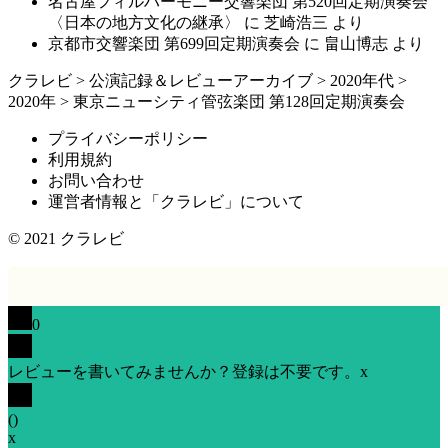
名古屋フィルハーモニー交響楽団 第520回定期演奏会
〈日本の地方文化の継承〉
に
芝崎浩三
より
京都市交響楽団 第699回定期演奏会
に
畠山博志
より
クラレビ
>
公演記録＆レビューアーカイブ
>
2020年代
>
2020年
>
東京ニューシティ管弦楽団 第128回定期演奏会
プライバシーポリシー
利用規約
お問い合わせ
運営者情報と「クラレビ」について
© 2021
クラレビ
0
レビューを書いてみませんか？登録は不要です。
x
(
)
x