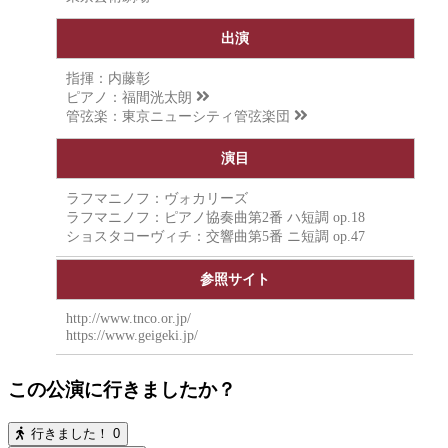
出演
指揮：内藤彰
ピアノ：
福間洸太朗
管弦楽：
東京ニューシティ管弦楽団
演目
ラフマニノフ：ヴォカリーズ
ラフマニノフ：ピアノ協奏曲第2番 ハ短調 op.18
ショスタコーヴィチ：交響曲第5番 ニ短調 op.47
参照サイト
http://www.tnco.or.jp/
https://www.geigeki.jp/
この公演に行きましたか？
行きました！
0