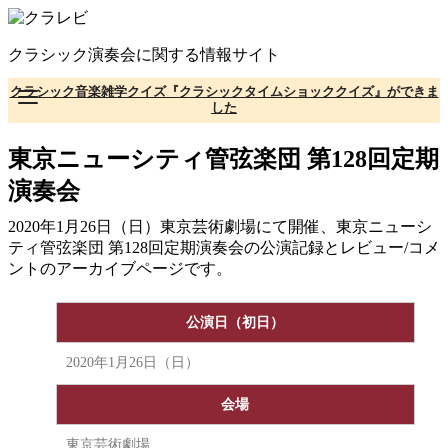
コ
ン
クラシック演奏会に関する情報サイト
テ
ン
クラシック音楽雑学クイズ『クラシックタイムショッククイズ』ができま
ツ
した
へ
移
東京ニューシティ管弦楽団 第128回定期
動
演奏会
2020年1月26日（日）東京芸術劇場にて開催、東京ニューシ
ティ管弦楽団 第128回定期演奏会の公演記録とレビュー/コメ
ントのアーカイブページです。
公演日（初日）
2020年1月26日（日）
会場
東京芸術劇場