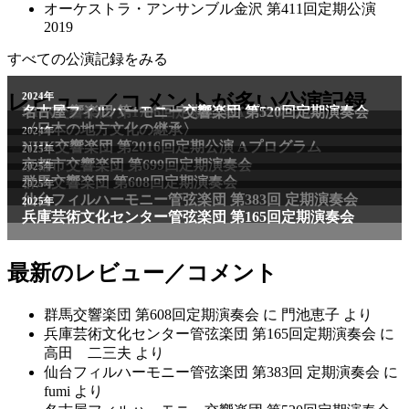
オーケストラ・アンサンブル金沢 第411回定期公演
2019
すべての公演記録をみる
2011年
レビュー／コメントが多い公演記録
2024年
NHK交響楽団 第1706回定期公演Aプログラム
名古屋フィルハーモニー交響楽団 第520回定期演奏会
〈日本の地方文化の継承〉
2024年
NHK交響楽団 第2016回定期公演 Aプログラム
2025年
京都市交響楽団 第699回定期演奏会
2025年
群馬交響楽団 第608回定期演奏会
2025年
仙台フィルハーモニー管弦楽団 第383回 定期演奏会
2025年
兵庫芸術文化センター管弦楽団 第165回定期演奏会
最新のレビュー／コメント
群馬交響楽団 第608回定期演奏会
に
門池恵子
より
兵庫芸術文化センター管弦楽団 第165回定期演奏会
に
高田 二三夫
より
仙台フィルハーモニー管弦楽団 第383回 定期演奏会
に
fumi
より