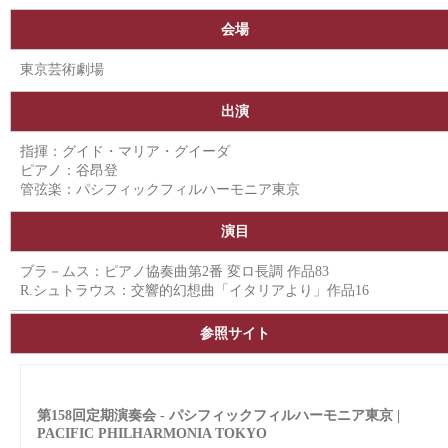
会場
東京芸術劇場
出演
指揮：グイド・マリア・グイーダ
ピアノ：谷昂登
管弦楽：パシフィックフィルハーモニア東京
演目
ブラ－ムス：ピアノ協奏曲第2番 変ロ長調 作品83
R.シュトラウス：交響的幻想曲「イタリアより」作品16
参照サイト
第158回定期演奏会 - パシフィックフィルハーモニア東京 |
PACIFIC PHILHARMONIA TOKYO