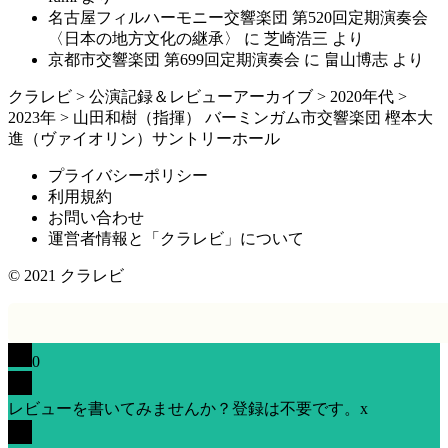
名古屋フィルハーモニー交響楽団 第520回定期演奏会
〈日本の地方文化の継承〉
に
芝崎浩三
より
京都市交響楽団 第699回定期演奏会
に
畠山博志
より
クラレビ
>
公演記録＆レビューアーカイブ
>
2020年代
>
2023年
>
山田和樹（指揮） バーミンガム市交響楽団 樫本大
進（ヴァイオリン）サントリーホール
プライバシーポリシー
利用規約
お問い合わせ
運営者情報と「クラレビ」について
© 2021
クラレビ
0
レビューを書いてみませんか？登録は不要です。
x