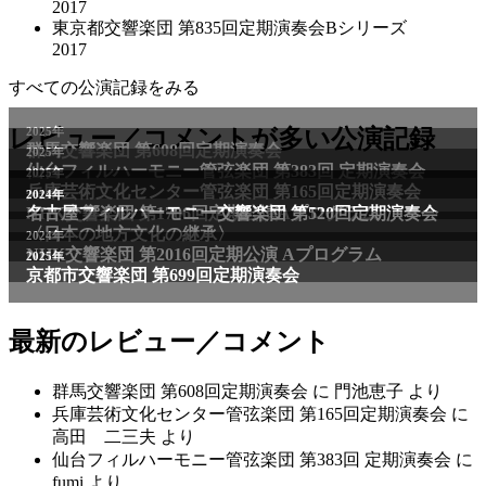
2017
東京都交響楽団 第835回定期演奏会Bシリーズ
2017
すべての公演記録をみる
2025年
レビュー／コメントが多い公演記録
群馬交響楽団 第608回定期演奏会
2025年
仙台フィルハーモニー管弦楽団 第383回 定期演奏会
2025年
兵庫芸術文化センター管弦楽団 第165回定期演奏会
2011年
2024年
NHK交響楽団 第1706回定期公演Aプログラム
名古屋フィルハーモニー交響楽団 第520回定期演奏会
〈日本の地方文化の継承〉
2024年
NHK交響楽団 第2016回定期公演 Aプログラム
2025年
京都市交響楽団 第699回定期演奏会
最新のレビュー／コメント
群馬交響楽団 第608回定期演奏会
に
門池恵子
より
兵庫芸術文化センター管弦楽団 第165回定期演奏会
に
高田 二三夫
より
仙台フィルハーモニー管弦楽団 第383回 定期演奏会
に
fumi
より