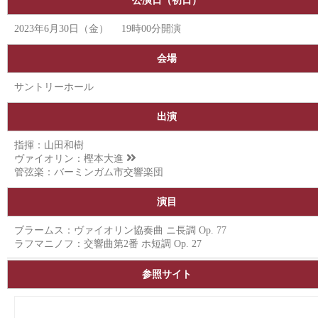
公演日（初日）
2023年6月30日（金） 19時00分開演
会場
サントリーホール
出演
指揮：山田和樹
ヴァイオリン：
樫本大進
管弦楽：バーミンガム市交響楽団
演目
ブラームス：ヴァイオリン協奏曲 ニ長調 Op. 77
ラフマニノフ：交響曲第2番 ホ短調 Op. 27
参照サイト