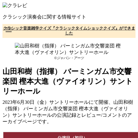
コ
ン
クラシック演奏会に関する情報サイト
テ
ン
クラシック音楽雑学クイズ『クラシックタイムショッククイズ』ができま
ツ
した
へ
移
動
©ジャパン・アーツ
山田和樹（指揮） バーミンガム市交響
楽団 樫本大進（ヴァイオリン）サント
リーホール
2023年6月30日（金）サントリーホールにて開催、山田和樹
（指揮） バーミンガム市交響楽団 樫本大進（ヴァイオリ
ン）サントリーホールの公演記録とレビュー/コメントのア
ーカイブページです。