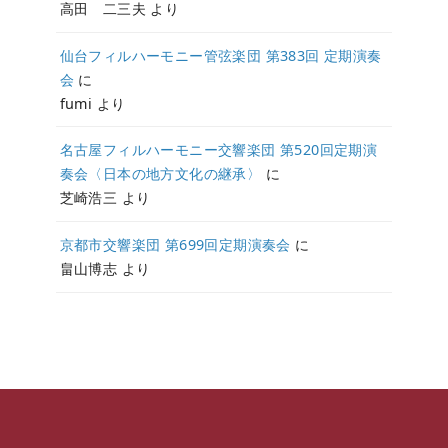
高田 二三夫
より
仙台フィルハーモニー管弦楽団 第383回 定期演奏
会
に
fumi
より
名古屋フィルハーモニー交響楽団 第520回定期演
奏会〈日本の地方文化の継承〉
に
芝崎浩三
より
京都市交響楽団 第699回定期演奏会
に
畠山博志
より