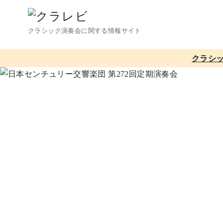
コ
ン
クラシック演奏会に関する情報サイト
テ
ン
クラシ
ツ
へ
移
動