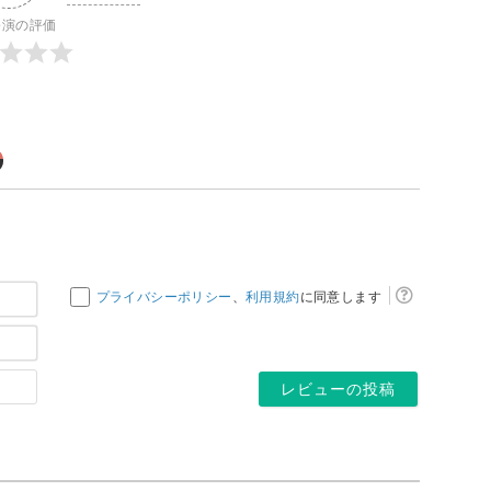
公演の評価
お
プライバシーポリシー
、
利用規約
に同意します
名
メ
前
ー
*
ホ
ル
ー
ア
ム
ド
ペ
レ
ー
ス