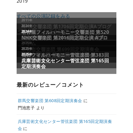
2019
すべての公演記録をみる
レビュー／コメントが多い公演記録
最新のレビュー／コメント
群馬交響楽団 第608回定期演奏会
に
門池恵子
より
兵庫芸術文化センター管弦楽団 第165回定期演奏
会
に