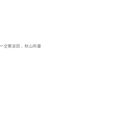
ジ
*
ー交響楽団
秋山和慶