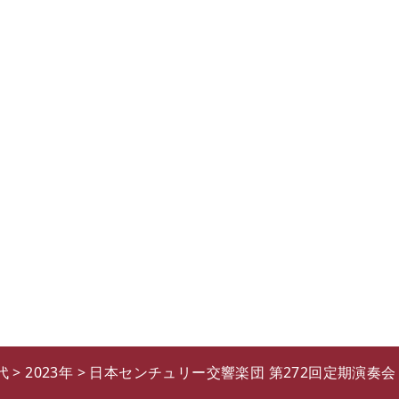
代
>
2023年
>
日本センチュリー交響楽団 第272回定期演奏会