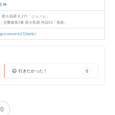
団
変ホ長調 K.271「ジュノム」
：交響曲第3番 変ホ長調 作品55「英雄」
jp/concert/272teiki/
行きたかった！
0
0