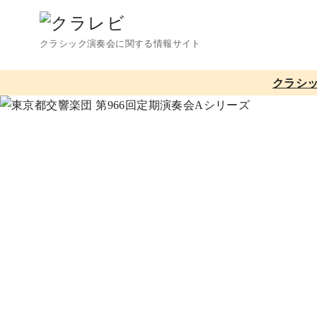
コ
ン
クラシック演奏会に関する情報サイト
テ
ン
クラシ
ツ
へ
移
動