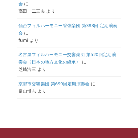
会
に
高田 二三夫
より
仙台フィルハーモニー管弦楽団 第383回 定期演奏
会
に
fumi
より
名古屋フィルハーモニー交響楽団 第520回定期演
奏会〈日本の地方文化の継承〉
に
芝崎浩三
より
京都市交響楽団 第699回定期演奏会
に
畠山博志
より