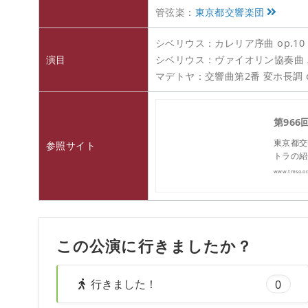
管弦楽：
東京都交響楽団
シベリウス：カレリア序曲 op.10
演目
シベリウス：ヴァイオリン協奏曲 ニ短
マデトヤ：交響曲第2番 変ホ長調 
第966
東京都交
参照サイト
トラの紹
www.tmso.or.
この公演に行きましたか？
行きました！
0