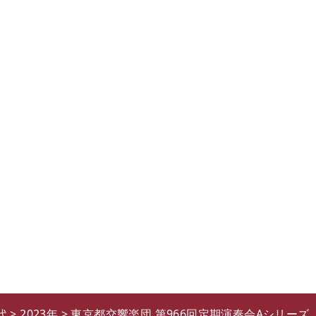
代
>
2023年
>
東京都交響楽団 第966回定期演奏会Aシリーズ