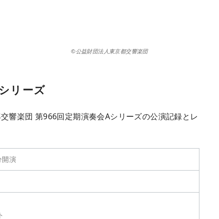
©公益財団法人東京都交響楽団
Aシリーズ
都交響楽団 第966回定期演奏会Aシリーズの公演記録とレ
分開演
ト