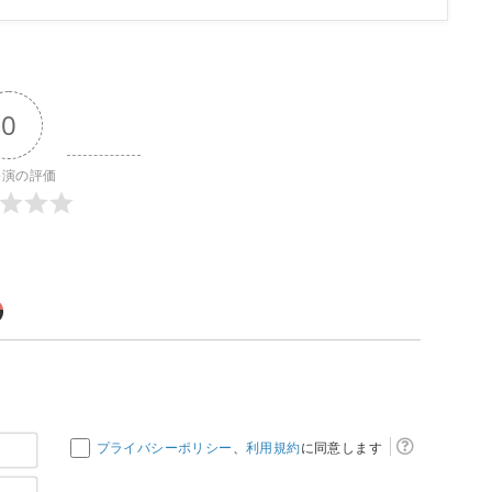
0
公演の評価
お
プライバシーポリシー
、
利用規約
に同意します
名
メ