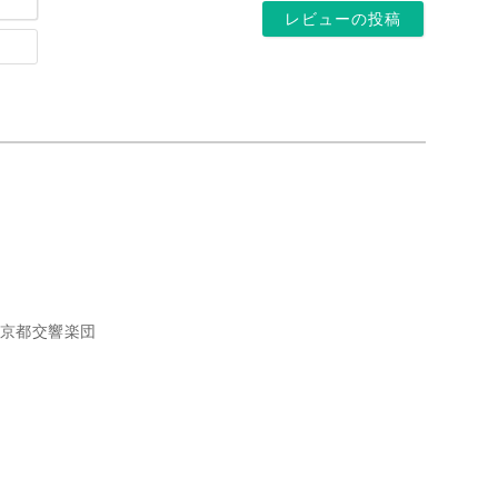
前
ー
*
ホ
ル
ー
ア
ム
ド
ペ
レ
ー
ス
ジ
*
京都交響楽団