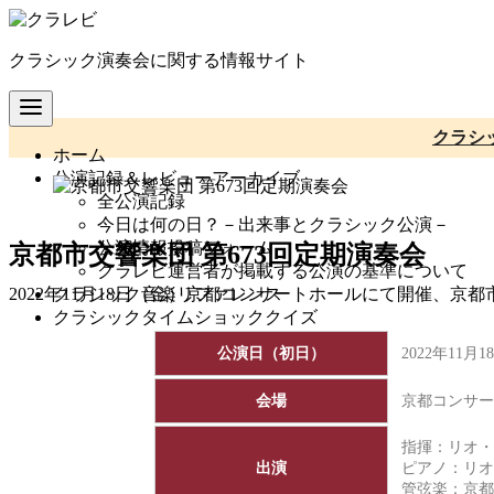
コ
ン
クラシック演奏会に関する情報サイト
テ
ン
ツ
へ
クラシ
ホーム
移
公演記録＆レビューアーカイブ
動
全公演記録
今日は何の日？－出来事とクラシック公演－
公演情報投稿フォーム
京都市交響楽団 第673回定期演奏会
クラレビ運営者が掲載する公演の基準について
クラシック音楽リファレンス
2022年11月18日（金）京都コンサートホールにて開催、京
クラシックタイムショッククイズ
公演日（初日）
2022年11
会場
京都コンサー
指揮：リオ・
出演
ピアノ：リオ
管弦楽：
京都