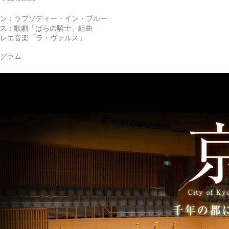
ン：ラプソディー・イン・ブルー
ウス：歌劇「ばらの騎士」組曲
レエ音楽「ラ・ヴァルス」
ログラム
京都市交響楽団