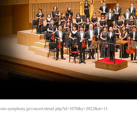
1956年4月に日本で唯一の自治体直営のオーケストラと
www.kyoto-symphony.jp
yoto-symphony.jp/concert/detail.php?id=1076&y=2022&m=11