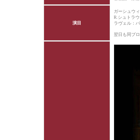
ガーシュウィ
R.シュトラ
演目
ラヴェル：バ
翌日も同プ