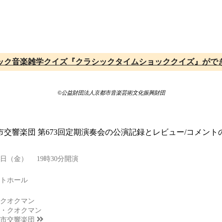
ック音楽雑学クイズ『クラシックタイムショッククイズ』がで
©公益財団法人京都市音楽芸術文化振興財団
都市交響楽団 第673回定期演奏会の公演記録とレビュー/コメン
月18日（金） 19時30分開演
トホール
クオクマン
・クオクマン
市交響楽団