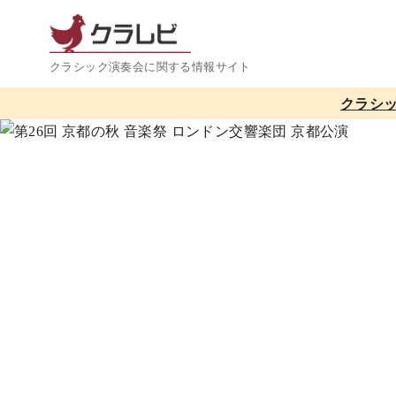
コ
ン
テ
クラシック演奏会に関する情報サイト
ン
クラシ
ツ
へ
移
動