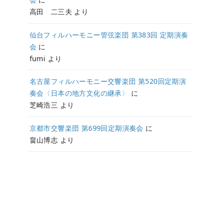
高田 二三夫
より
仙台フィルハーモニー管弦楽団 第383回 定期演奏
会
に
fumi
より
名古屋フィルハーモニー交響楽団 第520回定期演
奏会〈日本の地方文化の継承〉
に
芝崎浩三
より
京都市交響楽団 第699回定期演奏会
に
畠山博志
より