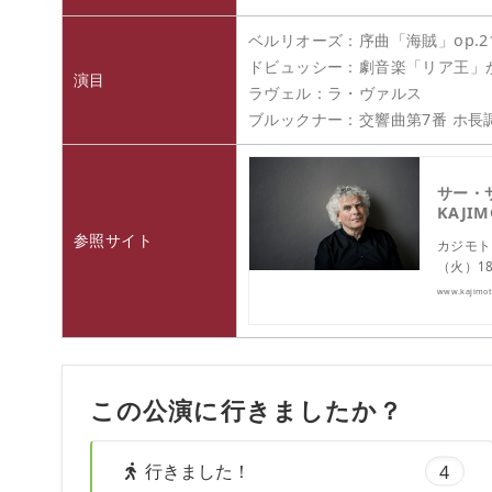
ベルリオーズ：序曲「海賊」op.2
ドビュッシー：劇音楽「リア王」
演目
ラヴェル：ラ・ヴァルス
ブルックナー：交響曲第7番 ホ長
サー・サ
KAJIM
参照サイト
カジモト
（火）18
www.kajimot
この公演に行きましたか？
行きました！
4