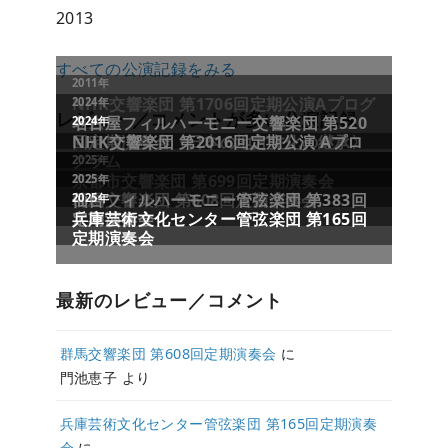
2013
すべての公演記録をみる
レビュー／コメントが多い公演記録
最新のレビュー／コメント
群馬交響楽団 第608回定期演奏会
に
門池恵子
より
兵庫芸術文化センター管弦楽団 第165回定期演奏
会
に