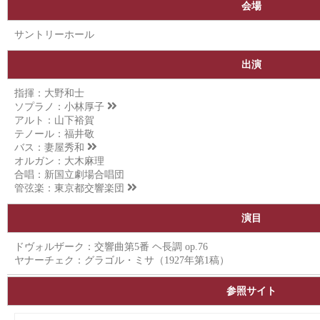
会場
サントリーホール
出演
指揮：大野和士
ソプラノ：
小林厚子
アルト：山下裕賀
テノール：福井敬
バス：
妻屋秀和
オルガン：大木麻理
合唱：新国立劇場合唱団
管弦楽：
東京都交響楽団
演目
ドヴォルザーク：交響曲第5番 ヘ長調 op.76
ヤナーチェク：グラゴル・ミサ（1927年第1稿）
参照サイト