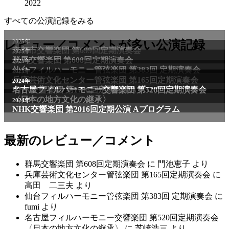
2022
すべての公演記録をみる
レビュー／コメントが多い公演記録
最新のレビュー／コメント
群馬交響楽団 第608回定期演奏会
に
門池恵子
より
兵庫芸術文化センター管弦楽団 第165回定期演奏会
に
高田 二三夫
より
仙台フィルハーモニー管弦楽団 第383回 定期演奏会
に
fumi
より
名古屋フィルハーモニー交響楽団 第520回定期演奏会
〈日本の地方文化の継承〉
に
芝崎浩三
より