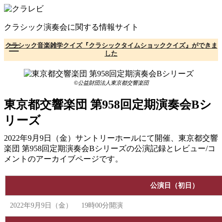
コ
ン
クラシック演奏会に関する情報サイト
テ
ン
クラシック音楽雑学クイズ『クラシックタイムショッククイズ』ができま
ツ
した
へ
移
動
©公益財団法人東京都交響楽団
東京都交響楽団 第958回定期演奏会Bシ
リーズ
2022年9月9日（金）サントリーホールにて開催、東京都交響
楽団 第958回定期演奏会Bシリーズの公演記録とレビュー/コ
メントのアーカイブページです。
公演日（初日）
2022年9月9日（金） 19時00分開演