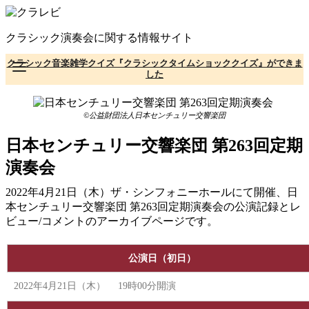
コ
ン
クラシック演奏会に関する情報サイト
テ
ン
クラシック音楽雑学クイズ『クラシックタイムショッククイズ』ができま
ツ
した
へ
移
動
©公益財団法人日本センチュリー交響楽団
日本センチュリー交響楽団 第263回定期
演奏会
2022年4月21日（木）ザ・シンフォニーホールにて開催、日
本センチュリー交響楽団 第263回定期演奏会の公演記録とレ
ビュー/コメントのアーカイブページです。
公演日（初日）
2022年4月21日（木） 19時00分開演