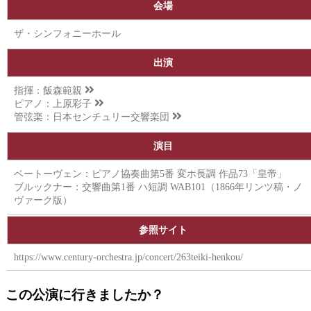
会場
ザ・シンフォニーホール
出演
指揮：
飯森範親
ピアノ：
上原彩子
管弦楽：
日本センチュリー交響楽団
演目
ベートーヴェン：ピアノ協奏曲第5番 変ホ長調 作品73「皇帝」
ブルックナー：交響曲第1番 ハ短調 WAB101（1866年リンツ稿・ノ
ヴァーク版）
参照サイト
https://www.century-orchestra.jp/concert/263teiki-henkou/
この公演に行きましたか？