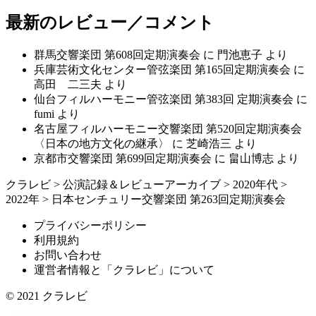
最新のレビュー／コメント
群馬交響楽団 第608回定期演奏会
に
門池恵子
より
兵庫芸術文化センター管弦楽団 第165回定期演奏会
に
高田 二三夫
より
仙台フィルハーモニー管弦楽団 第383回 定期演奏会
に
fumi
より
名古屋フィルハーモニー交響楽団 第520回定期演奏会
〈日本の地方文化の継承〉
に
芝崎浩三
より
京都市交響楽団 第699回定期演奏会
に
畠山博志
より
クラレビ
>
公演記録＆レビューアーカイブ
>
2020年代
>
2022年
>
日本センチュリー交響楽団 第263回定期演奏会
プライバシーポリシー
利用規約
お問い合わせ
運営者情報と「クラレビ」について
© 2021
クラレビ