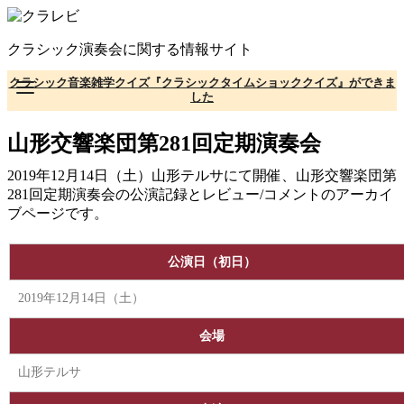
コ
ン
クラシック演奏会に関する情報サイト
テ
ン
クラシック音楽雑学クイズ『クラシックタイムショッククイズ』ができま
ツ
した
へ
移
山形交響楽団第281回定期演奏会
動
2019年12月14日（土）山形テルサにて開催、山形交響楽団第
281回定期演奏会の公演記録とレビュー/コメントのアーカイ
ブページです。
公演日（初日）
2019年12月14日（土）
会場
山形テルサ