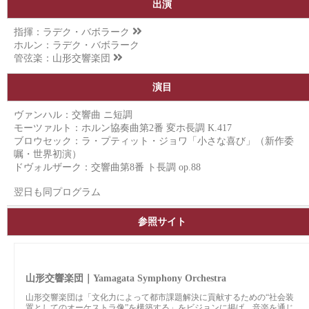
出演
指揮：
ラデク・バボラーク
ホルン：ラデク・バボラーク
管弦楽：
山形交響楽団
演目
ヴァンハル：交響曲 ニ短調
モーツァルト：ホルン協奏曲第2番 変ホ長調 K.417
ブロウセック：ラ・プティット・ジョワ「小さな喜び」（新作委
嘱・世界初演）
ドヴォルザーク：交響曲第8番 ト長調 op.88
翌日も同プログラム
参照サイト
山形交響楽団｜Yamagata Symphony Orchestra
山形交響楽団は「⽂化⼒によって都市課題解決に貢献するための“社会装
置としてのオーケストラ像”を構築する」をビジョンに掲げ、音楽を通じ