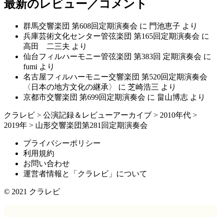
最新のレビュー／コメント
群馬交響楽団 第608回定期演奏会
に
門池恵子
より
兵庫芸術文化センター管弦楽団 第165回定期演奏会
に
高田 二三夫
より
仙台フィルハーモニー管弦楽団 第383回 定期演奏会
に
fumi
より
名古屋フィルハーモニー交響楽団 第520回定期演奏会
〈日本の地方文化の継承〉
に
芝崎浩三
より
京都市交響楽団 第699回定期演奏会
に
畠山博志
より
クラレビ
>
公演記録＆レビューアーカイブ
>
2010年代
>
2019年
>
山形交響楽団第281回定期演奏会
プライバシーポリシー
利用規約
お問い合わせ
運営者情報と「クラレビ」について
© 2021
クラレビ