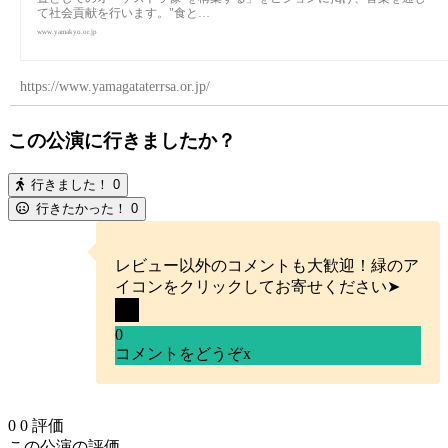
て社会貢献を行います。"食と…
www.yamakyo.or.jp
https://www.yamagataterrsa.or.jp/
この公演に行きましたか？
行きました！
0
行きたかった！
0
レビュー以外のコメントも大歓迎！緑のア
イコンをクリックしてお寄せください➤
0
コメントをどうぞ
x
0
0
評価
この公演の評価