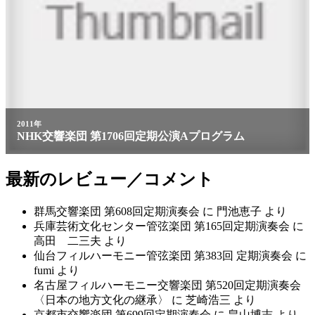
2011年
NHK交響楽団 第1706回定期公演Aプログラム
最新のレビュー／コメント
群馬交響楽団 第608回定期演奏会
に
門池恵子
より
兵庫芸術文化センター管弦楽団 第165回定期演奏会
に
高田 二三夫
より
仙台フィルハーモニー管弦楽団 第383回 定期演奏会
に
fumi
より
名古屋フィルハーモニー交響楽団 第520回定期演奏会
〈日本の地方文化の継承〉
に
芝崎浩三
より
京都市交響楽団 第699回定期演奏会
に
畠山博志
より