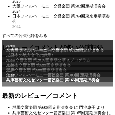
2025
大阪フィルハーモニー交響楽団 第582回定期演奏会
2024
日本フィルハーモニー交響楽団 第764回東京定期演奏
会
2024
すべての公演記録をみる
2011年
レビュー／コメントが多い公演記録
2024年
NHK交響楽団 第1706回定期公演Aプログラム
名古屋フィルハーモニー交響楽団 第520回定期演奏会
〈日本の地方文化の継承〉
2024年
NHK交響楽団 第2016回定期公演 Aプログラム
2025年
京都市交響楽団 第699回定期演奏会
2025年
群馬交響楽団 第608回定期演奏会
2025年
仙台フィルハーモニー管弦楽団 第383回 定期演奏会
2025年
兵庫芸術文化センター管弦楽団 第165回定期演奏会
最新のレビュー／コメント
群馬交響楽団 第608回定期演奏会
に
門池恵子
より
兵庫芸術文化センター管弦楽団 第165回定期演奏会
に