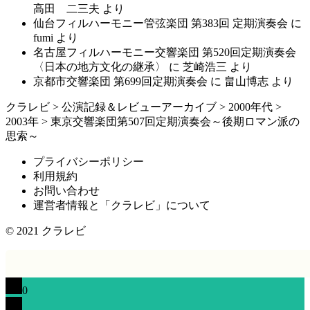
高田 二三夫
より
仙台フィルハーモニー管弦楽団 第383回 定期演奏会
に
fumi
より
名古屋フィルハーモニー交響楽団 第520回定期演奏会
〈日本の地方文化の継承〉
に
芝崎浩三
より
京都市交響楽団 第699回定期演奏会
に
畠山博志
より
クラレビ
>
公演記録＆レビューアーカイブ
>
2000年代
>
2003年
>
東京交響楽団第507回定期演奏会～後期ロマン派の
思索～
プライバシーポリシー
利用規約
お問い合わせ
運営者情報と「クラレビ」について
© 2021
クラレビ
0