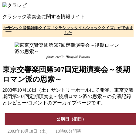
コ
ン
クラシック演奏会に関する情報サイト
テ
ン
クラシック音楽雑学クイズ『クラシックタイムショッククイズ』ができま
ツ
した
へ
移
動
photo credit: Hiroyuki Tsuruno
東京交響楽団第507回定期演奏会～後期
ロマン派の思索～
2003年10月18日（土）サントリーホールにて開催、東京交響
楽団第507回定期演奏会～後期ロマン派の思索～の公演記録
とレビュー/コメントのアーカイブページです。
公演日（初日）
2003年10月18日（土） 18時00分開演