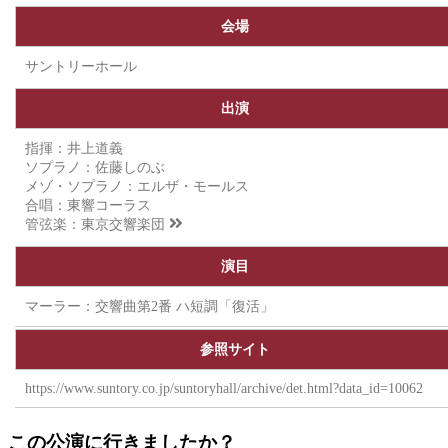
会場
サントリーホール
出演
指揮：井上道義
ソプラノ：佐藤しのぶ
メゾ・ソプラノ：エルザ・モールス
合唱：東響コーラス
管弦楽：
東京交響楽団
演目
マーラー：交響曲第2番 ハ短調「復活」
参照サイト
https://www.suntory.co.jp/suntoryhall/archive/det.html?data_id=10062
この公演に行きましたか？